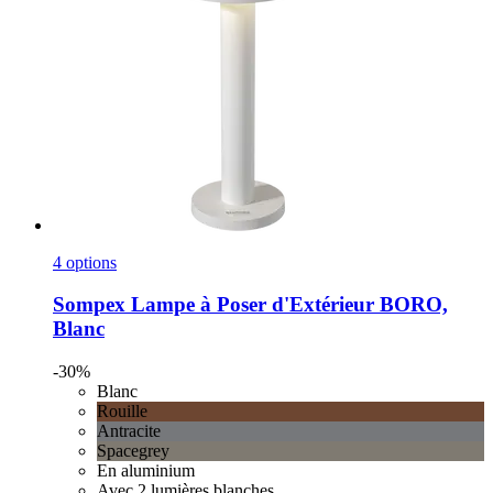
4 options
Sompex
Lampe à Poser d'Extérieur BORO,
Blanc
-30%
Blanc
Rouille
Antracite
Spacegrey
En aluminium
Avec 2 lumières blanches