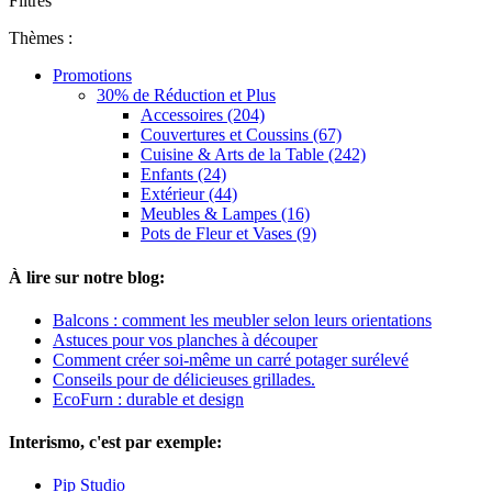
Filtres
Thèmes :
Promotions
30% de Réduction et Plus
Accessoires (204)
Couvertures et Coussins (67)
Cuisine & Arts de la Table (242)
Enfants (24)
Extérieur (44)
Meubles & Lampes (16)
Pots de Fleur et Vases (9)
À lire sur notre blog:
Balcons : comment les meubler selon leurs orientations
Astuces pour vos planches à découper
Comment créer soi-même un carré potager surélevé
Conseils pour de délicieuses grillades.
EcoFurn : durable et design
Interismo, c'est par exemple:
Pip Studio