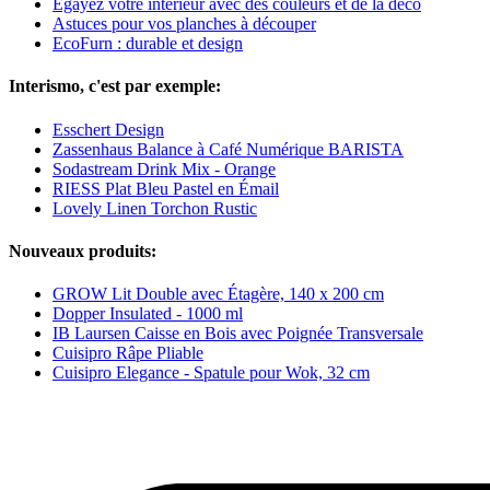
Égayez votre intérieur avec des couleurs et de la déco
Astuces pour vos planches à découper
EcoFurn : durable et design
Interismo, c'est par exemple:
Esschert Design
Zassenhaus Balance à Café Numérique BARISTA
Sodastream Drink Mix - Orange
RIESS Plat Bleu Pastel en Émail
Lovely Linen Torchon Rustic
Nouveaux produits:
GROW Lit Double avec Étagère, 140 x 200 cm
Dopper Insulated - 1000 ml
IB Laursen Caisse en Bois avec Poignée Transversale
Cuisipro Râpe Pliable
Cuisipro Elegance - Spatule pour Wok, 32 cm