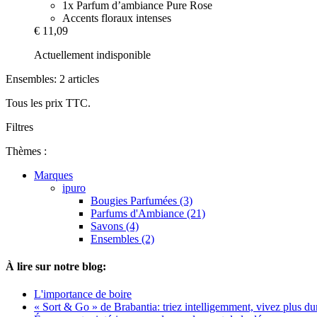
1x Parfum d’ambiance Pure Rose
Accents floraux intenses
€ 11,09
Actuellement indisponible
Ensembles: 2 articles
Tous les prix TTC.
Filtres
Thèmes :
Marques
ipuro
Bougies Parfumées (3)
Parfums d'Ambiance (21)
Savons (4)
Ensembles (2)
À lire sur notre blog:
L'importance de boire
« Sort & Go » de Brabantia: triez intelligemment, vivez plus du