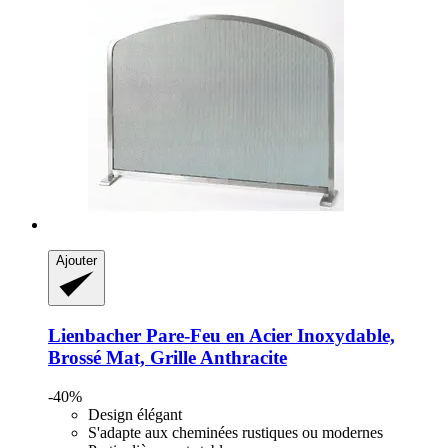
Ajouter
Lienbacher
Pare-​Feu en Acier Inoxydable,
Brossé Mat, Grille Anthracite
-40%
Design élégant
S'adapte aux cheminées rustiques ou modernes