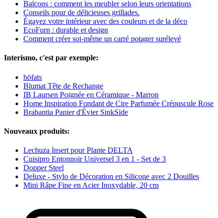
Balcons : comment les meubler selon leurs orientations
Conseils pour de délicieuses grillades.
Égayez votre intérieur avec des couleurs et de la déco
EcoFurn : durable et design
Comment créer soi-même un carré potager surélevé
Interismo, c'est par exemple:
höfats
Blumat Tête de Rechange
IB Laursen Poignée en Céramique - Marron
Home Inspiration Fondant de Cire Parfumée Crépuscule Rose
Brabantia Panier d'Évier SinkSide
Nouveaux produits:
Lechuza Insert pour Plante DELTA
Cuisipro Entonnoir Universel 3 en 1 - Set de 3
Dopper Steel
Deluxe - Stylo de Décoration en Silicone avec 2 Douilles
Mini Râpe Fine en Acier Inoxydable, 20 cm