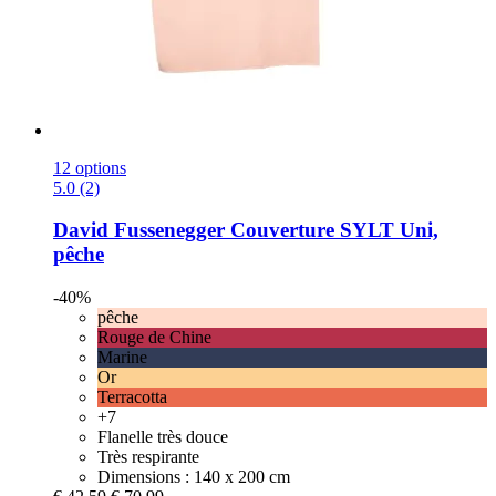
12 options
5.0 (2)
David Fussenegger
Couverture SYLT Uni,
pêche
-40%
pêche
Rouge de Chine
Marine
Or
Terracotta
+7
Flanelle très douce
Très respirante
Dimensions : 140 x 200 cm