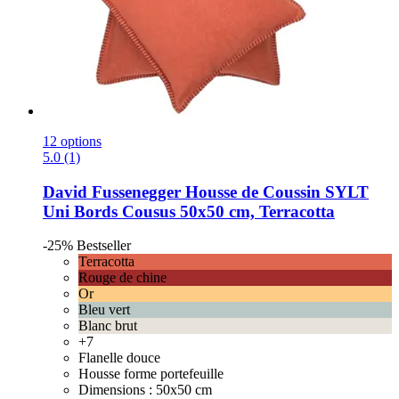
12 options
5.0 (1)
David Fussenegger
Housse de Coussin SYLT
Uni Bords Cousus 50x50 cm, Terracotta
-25%
Bestseller
Terracotta
Rouge de chine
Or
Bleu vert
Blanc brut
+7
Flanelle douce
Housse forme portefeuille
Dimensions : 50x50 cm