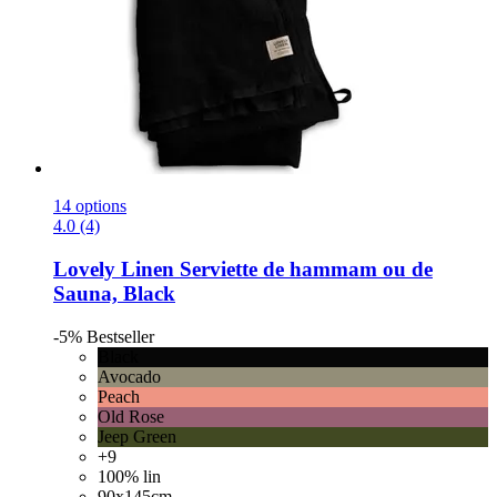
14 options
4.0 (4)
Lovely Linen
Serviette de hammam ou de
Sauna, Black
-5%
Bestseller
Black
Avocado
Peach
Old Rose
Jeep Green
+9
100% lin
90x145cm