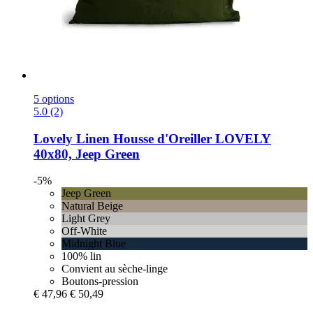
5 options
5.0 (2)
Lovely Linen
Housse d'Oreiller LOVELY
40x80, Jeep Green
-5%
Jeep Green
Natural Beige
Light Grey
Off-White
Midnight Blue
100% lin
Convient au sèche-linge
Boutons-pression
€ 47,96
€ 50,49