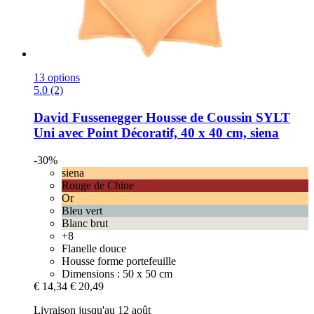
13 options
5.0 (2)
David Fussenegger
Housse de Coussin SYLT
Uni avec Point Décoratif, 40 x 40 cm, siena
-30%
siena
Rouge de Chine
Or
Bleu vert
Blanc brut
+8
Flanelle douce
Housse forme portefeuille
Dimensions : 50 x 50 cm
€ 14,34
€ 20,49
Livraison jusqu'au 12 août