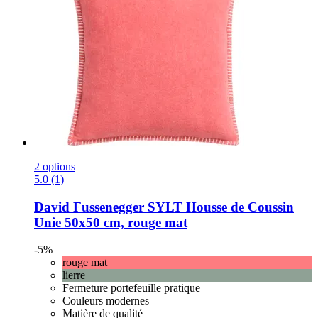
2 options
5.0 (1)
David Fussenegger
SYLT Housse de Coussin
Unie 50x50 cm, rouge mat
-5%
rouge mat
lierre
Fermeture portefeuille pratique
Couleurs modernes
Matière de qualité