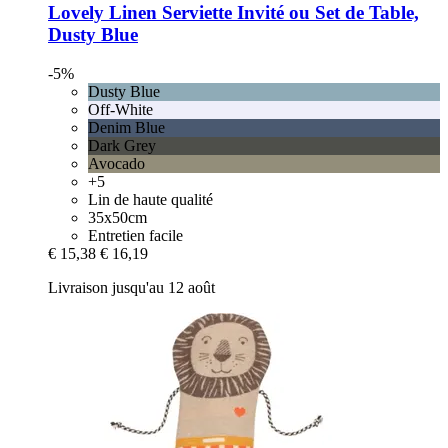
Lovely Linen
Serviette Invité ou Set de Table,
Dusty Blue
-5%
Dusty Blue
Off-White
Denim Blue
Dark Grey
Avocado
+5
Lin de haute qualité
35x50cm
Entretien facile
€ 15,38
€ 16,19
Livraison jusqu'au 12 août