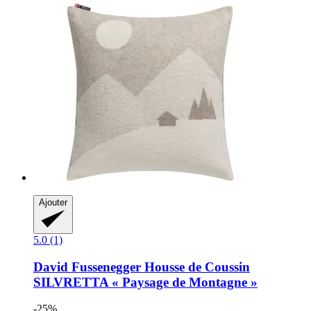
Ajouter
5.0 (1)
David Fussenegger
Housse de Coussin
SILVRETTA « Paysage de Montagne »
-25%