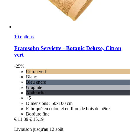
10 options
Framsohn
Serviette -​ Botanic Deluxe, Citron
vert
-25%
Citron vert
Blanc
Bleu encre
Graphite
Anthracite
+5
Dimensions : 50x100 cm
Fabriqué en coton et en fibre de bois de hêtre
Bordure fine
€ 11,39
€ 15,19
Livraison jusqu'au 12 août