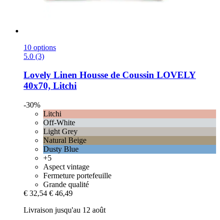
10 options
5.0 (3)
Lovely Linen
Housse de Coussin LOVELY
40x70, Litchi
-30%
Litchi
Off-White
Light Grey
Natural Beige
Dusty Blue
+5
Aspect vintage
Fermeture portefeuille
Grande qualité
€ 32,54
€ 46,49
Livraison jusqu'au 12 août