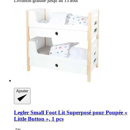
Livraison gratuite jusqu’au 13 août
Ajouter
Legler Small Foot
Lit Superposé pour Poupée «
Little Button », 1 pcs