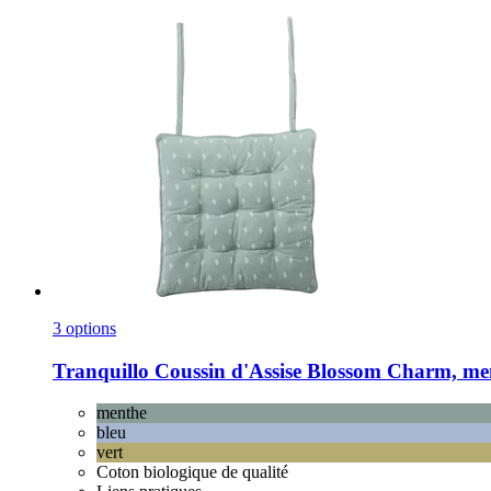
3 options
Tranquillo
Coussin d'Assise Blossom Charm, me
menthe
bleu
vert
Coton biologique de qualité