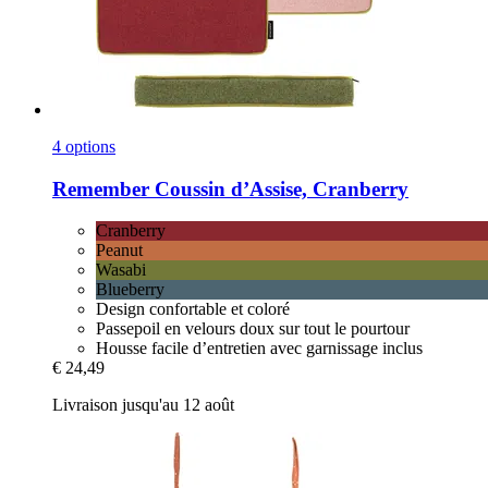
4 options
Remember
Coussin d’Assise, Cranberry
Cranberry
Peanut
Wasabi
Blueberry
Design confortable et coloré
Passepoil en velours doux sur tout le pourtour
Housse facile d’entretien avec garnissage inclus
€ 24,49
Livraison jusqu'au 12 août