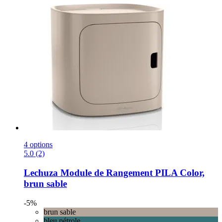
4 options
5.0 (2)
Lechuza
Module de Rangement PILA Color,
brun sable
-5%
brun sable
bleu pétrole