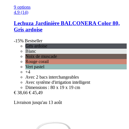
9 options
4.9 (14)
Lechuza
Jardinière BALCONERA Color 80,
Gris ardoise
-15%
Bestseller
Gris ardoise
Blanc
Noix de muscade
Rouge corail
Vert pastel
+4
Avec 2 bacs interchangeables
Avec système d'irrigation intelligent
Dimensions : 80 x 19 x 19 cm
€ 38,66
€ 45,49
Livraison jusqu'au 13 août