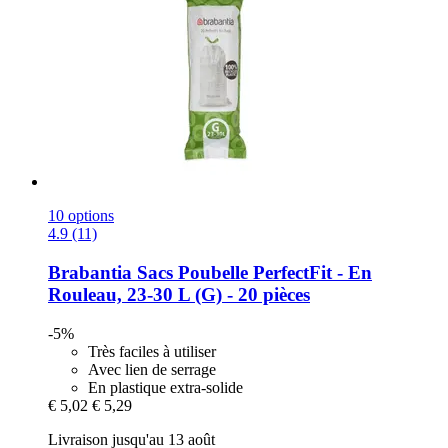
10 options
4.9 (11)
Brabantia
Sacs Poubelle PerfectFit -​ En
Rouleau, 23-​30 L (G) -​ 20 pièces
-5%
Très faciles à utiliser
Avec lien de serrage
En plastique extra-solide
€ 5,02
€ 5,29
Livraison jusqu'au 13 août