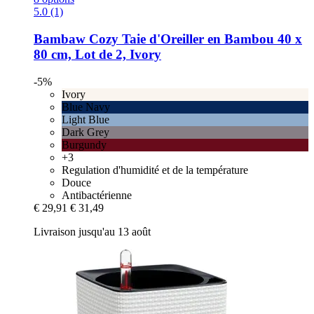
5.0 (1)
Bambaw Cozy
Taie d'Oreiller en Bambou 40 x
80 cm, Lot de 2, Ivory
-5%
Ivory
Blue Navy
Light Blue
Dark Grey
Burgundy
+3
Regulation d'humidité et de la température
Douce
Antibactérienne
€ 29,91
€ 31,49
Livraison jusqu'au 13 août