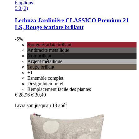
6 options
5.0 (2)
Lechuza
Jardinière CLASSICO Premium 21
LS, Rouge écarlate brillant
-5%
Rouge écarlate brillant
Anthracite métallique
Noir brillant
Argent métallique
Taupe brillant
+1
Esnemble complet
Design intemporel
Remplacement facile des plantes
€ 28,96
€ 30,49
Livraison jusqu'au 13 août