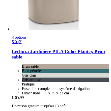
4 options
5.0 (2)
Lechuza
Jardinière PILA Color Planter, Brun
sable
Brun sable
Bleu pétrole
Gris clair
Gris ardoise
Pratique
Ensemble complet dont système d'irrigation
Dimensions : 35 x 35 x 33 cm
€ 65,99
Livraison gratuite jusqu’au 13 août