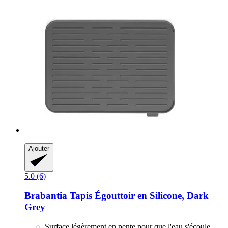
Ajouter
5.0 (6)
Brabantia
Tapis Égouttoir en Silicone, Dark
Grey
Surface légèrement en pente pour que l'eau s'écoule