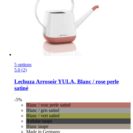
5 options
5.0 (2)
Lechuza
Arrosoir YULA, Blanc / rose perle
satiné
-5%
Blanc / rose perle satiné
Blanc / gris satiné
Blanc / vert satiné
Ardoise taupe
Blanc taupe
Made in Germany