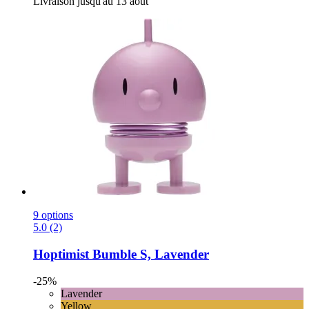
Livraison jusqu'au 13 août
9 options
5.0 (2)
Hoptimist
Bumble S, Lavender
-25%
Lavender
Yellow