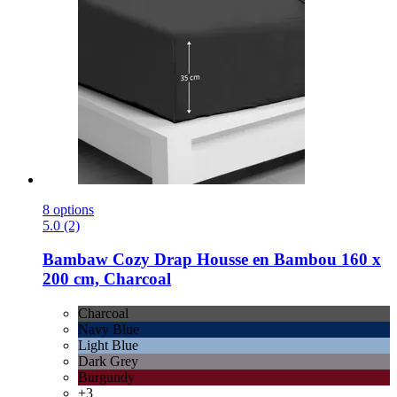
8 options
5.0 (2)
Bambaw Cozy
Drap Housse en Bambou 160 x
200 cm, Charcoal
Charcoal
Navy Blue
Light Blue
Dark Grey
Burgundy
+3