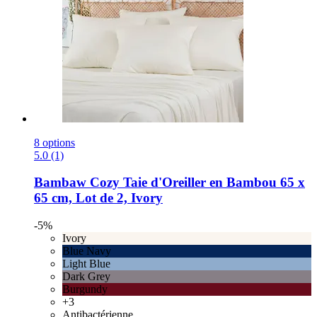
8 options
5.0 (1)
Bambaw Cozy
Taie d'Oreiller en Bambou 65 x
65 cm, Lot de 2, Ivory
-5%
Ivory
Blue Navy
Light Blue
Dark Grey
Burgundy
+3
Antibactérienne