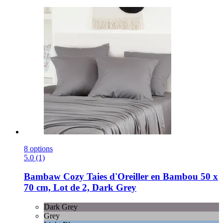
8 options
5.0 (1)
Bambaw Cozy
Taies d'Oreiller en Bambou 50 x
70 cm, Lot de 2, Dark Grey
Dark Grey
Grey