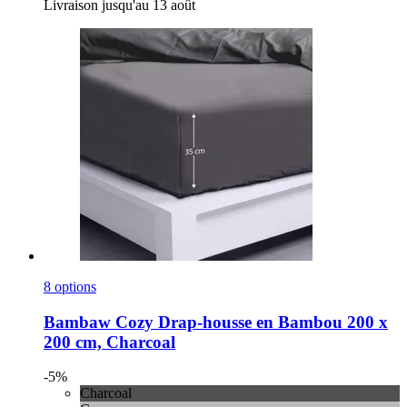
Livraison jusqu'au 13 août
8 options
Bambaw Cozy
Drap-​housse en Bambou 200 x
200 cm, Charcoal
-5%
Charcoal