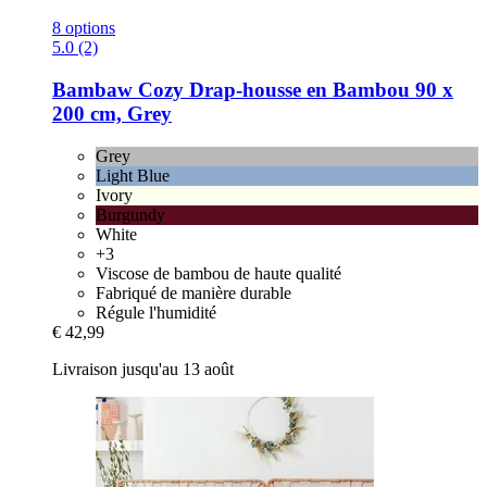
8 options
5.0 (2)
Bambaw Cozy
Drap-​housse en Bambou 90 x
200 cm, Grey
Grey
Light Blue
Ivory
Burgundy
White
+3
Viscose de bambou de haute qualité
Fabriqué de manière durable
Régule l'humidité
€ 42,99
Livraison jusqu'au 13 août