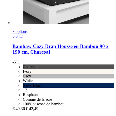
8 options
5.0 (1)
Bambaw Cozy
Drap Housse en Bambou 90 x
190 cm, Charcoal
-5%
Charcoal
Ivory
Grey
White
Navy Blue
+3
Respirant
Comme de la soie
100% viscose de bambou
€ 40,36
€ 42,49