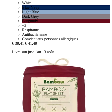
White
Blue Navy
Light Blue
Dark Grey
Burgundy
+3
Respirante
Antibactérienne
Convient aux personnes allergiques
€ 39,41
€ 41,49
Livraison jusqu'au 13 août