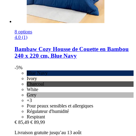
8 options
4.0 (1)
Bambaw Cozy
Housse de Couette en Bambou
240 x 220 cm, Blue Navy
-5%
Blue Navy
Ivory
Charcoal
White
Grey
+3
Pour peaux sensibles et allergiques
Régulateur d'humidité
Respirant
€ 85,49
€ 89,99
Livraison gratuite jusqu’au 13 août