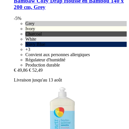
Bambaw Cozy
Drap Housse en Bambou 140 x
200 cm, Grey
-5%
Grey
Ivory
Charcoal
White
Navy Blue
+3
Convient aux personnes allergiques
Régulateur d'humidité
Production durable
€ 49,86
€ 52,49
Livraison jusqu'au 13 août