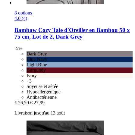
8 options
4.0 (4)
Bambaw Cozy
Taie d'Oreiller en Bambou 50 x
75 cm, Lot de 2, Dark Grey
-5%
Dark Grey
Blue Navy
Light Blue
Burgundy
Ivory
+3
Soyeuse et aérée
Hypoallergénique
Antibactérienne
€ 26,59
€ 27,99
Livraison jusqu'au 13 août