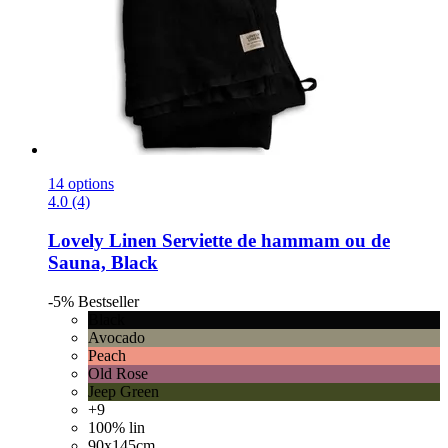
14 options
4.0 (4)
Lovely Linen
Serviette de hammam ou de
Sauna, Black
-5%
Bestseller
Black
Avocado
Peach
Old Rose
Jeep Green
+9
100% lin
90x145cm