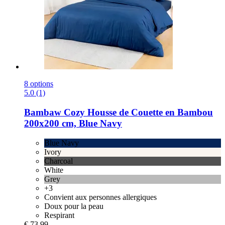
8 options
5.0 (1)
Bambaw Cozy
Housse de Couette en Bambou
200x200 cm, Blue Navy
Blue Navy
Ivory
Charcoal
White
Grey
+3
Convient aux personnes allergiques
Doux pour la peau
Respirant
€ 73,99