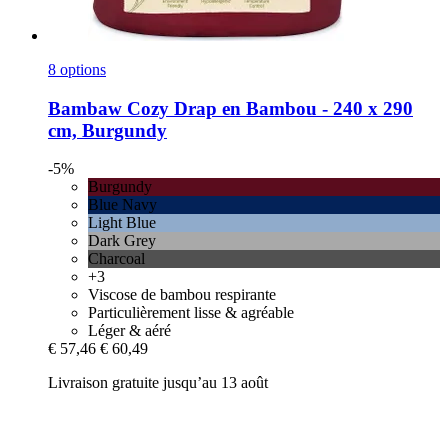
8 options
Bambaw Cozy
Drap en Bambou -​ 240 x 290
cm, Burgundy
-5%
Burgundy
Blue Navy
Light Blue
Dark Grey
Charcoal
+3
Viscose de bambou respirante
Particulièrement lisse & agréable
Léger & aéré
€ 57,46
€ 60,49
Livraison gratuite jusqu’au 13 août