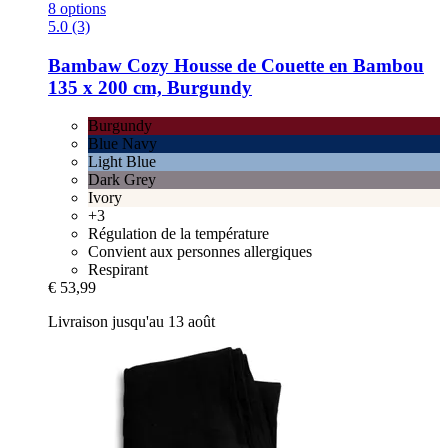
8 options
5.0 (3)
Bambaw Cozy
Housse de Couette en Bambou
135 x 200 cm, Burgundy
Burgundy
Blue Navy
Light Blue
Dark Grey
Ivory
+3
Régulation de la température
Convient aux personnes allergiques
Respirant
€ 53,99
Livraison jusqu'au 13 août