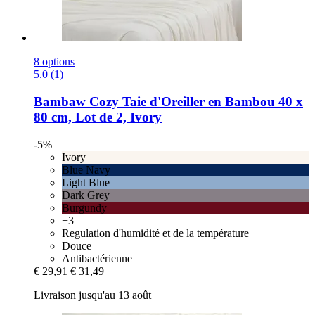
8 options
5.0 (1)
Bambaw Cozy
Taie d'Oreiller en Bambou 40 x
80 cm, Lot de 2, Ivory
-5%
Ivory
Blue Navy
Light Blue
Dark Grey
Burgundy
+3
Regulation d'humidité et de la température
Douce
Antibactérienne
€ 29,91
€ 31,49
Livraison jusqu'au 13 août