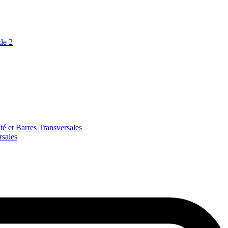
de 2
é et Barres Transversales
rsales