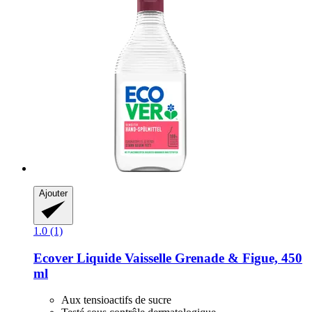
Ajouter
1.0 (1)
Ecover
Liquide Vaisselle Grenade & Figue, 450
ml
Aux tensioactifs de sucre