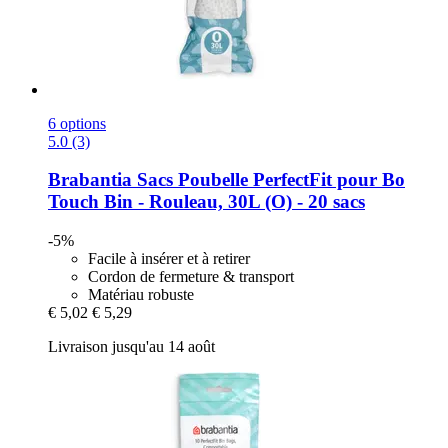
6 options
5.0 (3)
Brabantia
Sacs Poubelle PerfectFit pour Bo
Touch Bin -​ Rouleau, 30L (O) -​ 20 sacs
-5%
Facile à insérer et à retirer
Cordon de fermeture & transport
Matériau robuste
€ 5,02
€ 5,29
Livraison jusqu'au 14 août