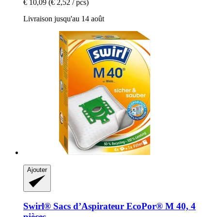
€ 10,09
(€ 2,52 / pcs)
Livraison jusqu'au 14 août
Ajouter
Swirl®
Sacs d’Aspirateur EcoPor® M 40, 4
pièces