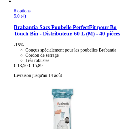
6 options
5.0 (4)
Brabantia
Sacs Poubelle PerfectFit pour Bo
Touch Bin -​ Distributeur, 60 L (M) -​ 40 pièces
-15%
Conçus spécialement pour les poubelles Brabantia
Cordon de serrage
Très robustes
€ 13,50
€ 15,89
Livraison jusqu'au 14 août