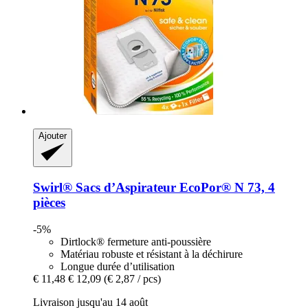
Ajouter
Swirl®
Sacs d’Aspirateur EcoPor® N 73, 4
pièces
-5%
Dirtlock® fermeture anti-poussière
Matériau robuste et résistant à la déchirure
Longue durée d’utilisation
€ 11,48
€ 12,09
(€ 2,87 / pcs)
Livraison jusqu'au 14 août