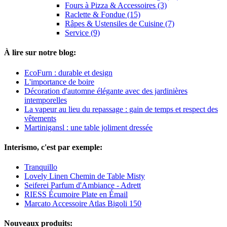
Fours à Pizza & Accessoires (3)
Raclette & Fondue (15)
Râpes & Ustensiles de Cuisine (7)
Service (9)
À lire sur notre blog:
EcoFurn : durable et design
L'importance de boire
Décoration d'automne élégante avec des jardinières
intemporelles
La vapeur au lieu du repassage : gain de temps et respect des
vêtements
Martinigansl : une table joliment dressée
Interismo, c'est par exemple:
Tranquillo
Lovely Linen Chemin de Table Misty
Seiferei Parfum d'Ambiance - Adrett
RIESS Écumoire Plate en Émail
Marcato Accessoire Atlas Bigoli 150
Nouveaux produits: