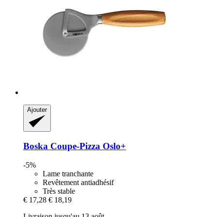
Ajouter
Boska
Coupe-​Pizza Oslo+
-5%
Lame tranchante
Revêtement antiadhésif
Très stable
€ 17,28
€ 18,19
Livraison jusqu'au 13 août