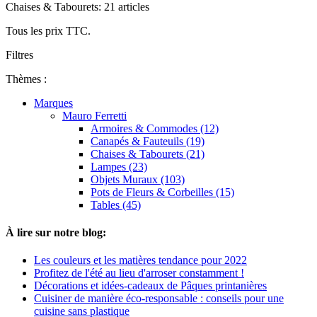
Chaises & Tabourets: 21 articles
Tous les prix TTC.
Filtres
Thèmes :
Marques
Mauro Ferretti
Armoires & Commodes (12)
Canapés & Fauteuils (19)
Chaises & Tabourets (21)
Lampes (23)
Objets Muraux (103)
Pots de Fleurs & Corbeilles (15)
Tables (45)
À lire sur notre blog:
Les couleurs et les matières tendance pour 2022
Profitez de l'été au lieu d'arroser constamment !
Décorations et idées-cadeaux de Pâques printanières
Cuisiner de manière éco-responsable : conseils pour une
cuisine sans plastique