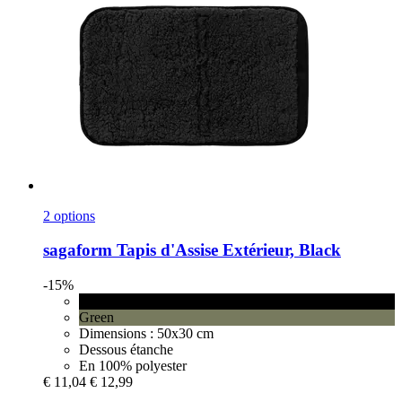
2 options
sagaform
Tapis d'Assise Extérieur, Black
-15%
Black
Green
Dimensions : 50x30 cm
Dessous étanche
En 100% polyester
€ 11,04
€ 12,99