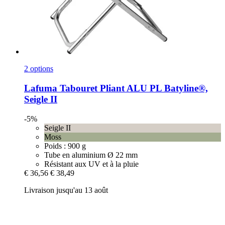
2 options
Lafuma
Tabouret Pliant ALU PL Batyline®,
Seigle II
-5%
Seigle II
Moss
Poids : 900 g
Tube en aluminium Ø 22 mm
Résistant aux UV et à la pluie
€ 36,56
€ 38,49
Livraison jusqu'au 13 août