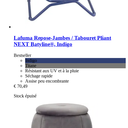
Lafuma
Repose-​Jambes / Tabouret Pliant
NEXT Batyline®, Indigo
Bestseller
Indigo
Titane
Résistant aux UV et à la pluie
Séchage rapide
Assise peu encombrante
€ 70,49
Stock épuisé