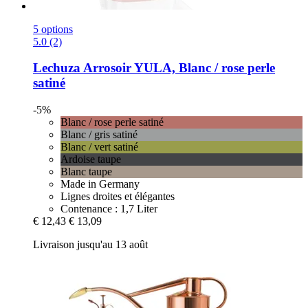
5 options
5.0 (2)
Lechuza
Arrosoir YULA, Blanc / rose perle
satiné
-5%
Blanc / rose perle satiné
Blanc / gris satiné
Blanc / vert satiné
Ardoise taupe
Blanc taupe
Made in Germany
Lignes droites et élégantes
Contenance : 1,7 Liter
€ 12,43
€ 13,09
Livraison jusqu'au 13 août