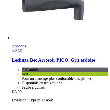
2 options
5.0 (2)
Lechuza
Bec Arrosoir PICO, Gris ardoise
Gris ardoise
Vert
Pour un arrosage plus confortable des plantes
Disponible en trois coloris
Facile à utiliser
€ 3,09
Livraison jusqu'au 13 août