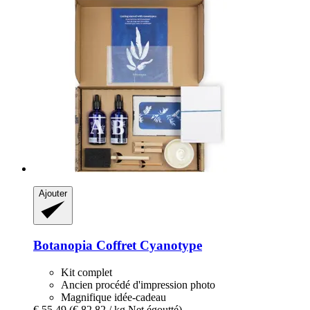
Ajouter
Botanopia
Coffret Cyanotype
Kit complet
Ancien procédé d'impression photo
Magnifique idée-cadeau
€ 55,49
(€ 82,82 / kg Net égoutté)