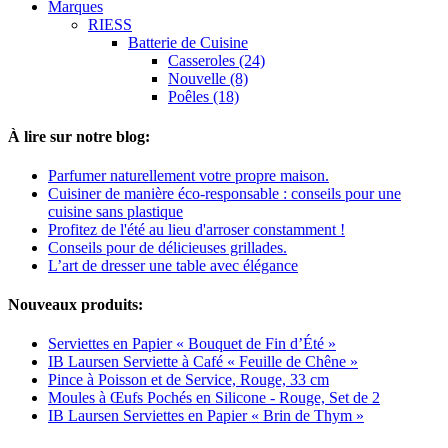
Marques
RIESS
Batterie de Cuisine
Casseroles (24)
Nouvelle (8)
Poêles (18)
À lire sur notre blog:
Parfumer naturellement votre propre maison.
Cuisiner de manière éco-responsable : conseils pour une
cuisine sans plastique
Profitez de l'été au lieu d'arroser constamment !
Conseils pour de délicieuses grillades.
L’art de dresser une table avec élégance
Nouveaux produits:
Serviettes en Papier « Bouquet de Fin d’Été »
IB Laursen Serviette à Café « Feuille de Chêne »
Pince à Poisson et de Service, Rouge, 33 cm
Moules à Œufs Pochés en Silicone - Rouge, Set de 2
IB Laursen Serviettes en Papier « Brin de Thym »