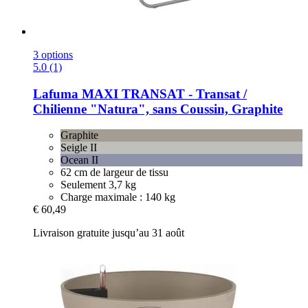
3 options
5.0 (1)
Lafuma
MAXI TRANSAT -​ Transat /
Chilienne "Natura", sans Coussin, Graphite
Graphite
Seigle II
Ocean II
62 cm de largeur de tissu
Seulement 3,7 kg
Charge maximale : 140 kg
€ 60,49
Livraison gratuite jusqu’au 31 août