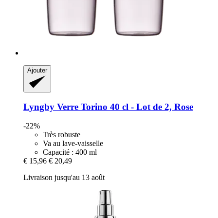
Ajouter
Lyngby
Verre Torino 40 cl -​ Lot de 2, Rose
-22%
Très robuste
Va au lave-vaisselle
Capacité : 400 ml
€ 15,96
€ 20,49
Livraison jusqu'au 13 août