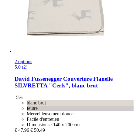
2 options
5.0 (2)
David Fussenegger
Couverture Flanelle
SILVRETTA "Cerfs", blanc brut
-5%
blanc brut
feutre
Merveilleusement douce
Facile d'entretien
Dimensions : 140 x 200 cm
€ 47,96
€ 50,49