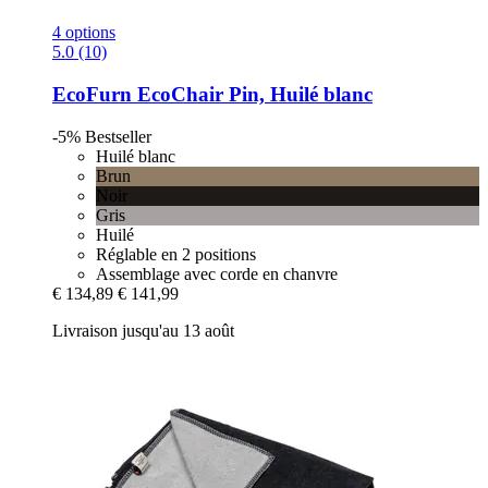
4 options
5.0 (10)
EcoFurn
EcoChair Pin, Huilé blanc
-5%
Bestseller
Huilé blanc
Brun
Noir
Gris
Huilé
Réglable en 2 positions
Assemblage avec corde en chanvre
€ 134,89
€ 141,99
Livraison jusqu'au 13 août