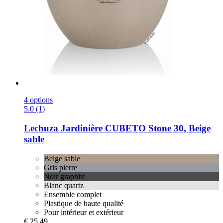
4 options
5.0 (1)
Lechuza
Jardinière CUBETO Stone 30, Beige
sable
Beige sable
Gris pierre
Noir graphite
Blanc quartz
Ensemble complet
Plastique de haute qualité
Pour intérieur et extérieur
€ 25,49