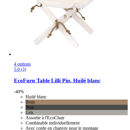
4 options
5.0 (3)
EcoFurn
Table Lilli Pin, Huilé blanc
-40%
Huilé blanc
Brun
Noir
Gris
Assortie à l'EcoChair
Combinable individuellement
Avec corde en chanvre pour le montage