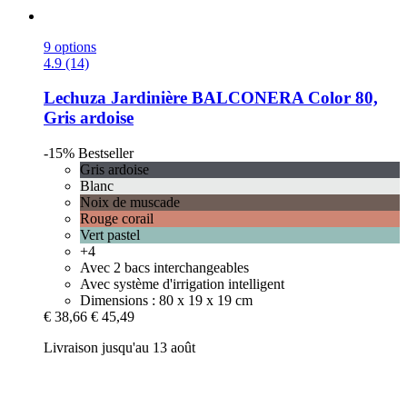
9 options
4.9 (14)
Lechuza
Jardinière BALCONERA Color 80,
Gris ardoise
-15%
Bestseller
Gris ardoise
Blanc
Noix de muscade
Rouge corail
Vert pastel
+4
Avec 2 bacs interchangeables
Avec système d'irrigation intelligent
Dimensions : 80 x 19 x 19 cm
€ 38,66
€ 45,49
Livraison jusqu'au 13 août