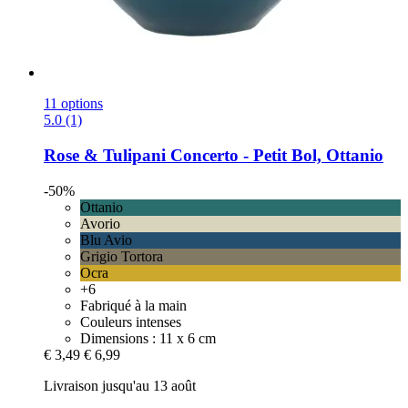
11 options
5.0 (1)
Rose & Tulipani
Concerto -​ Petit Bol, Ottanio
-50%
Ottanio
Avorio
Blu Avio
Grigio Tortora
Ocra
+6
Fabriqué à la main
Couleurs intenses
Dimensions : 11 x 6 cm
€ 3,49
€ 6,99
Livraison jusqu'au 13 août