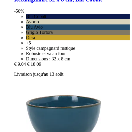
-50%
Blu Cobalt
Avorio
Blu Avio
Grigio Tortora
Ocra
+5
Style campagnard rustique
Robuste et va au four
Dimensions : 32 x 8 cm
€ 9,04
€ 18,09
Livraison jusqu'au 13 août