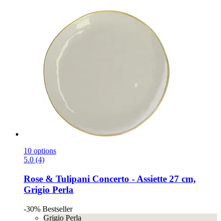
10 options
5.0 (4)
Rose & Tulipani
Concerto -​ Assiette 27 cm,
Grigio Perla
-30%
Bestseller
Grigio Perla