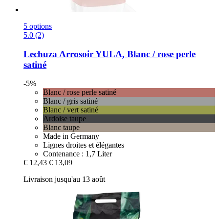
5 options
5.0 (2)
Lechuza
Arrosoir YULA, Blanc / rose perle
satiné
-5%
Blanc / rose perle satiné
Blanc / gris satiné
Blanc / vert satiné
Ardoise taupe
Blanc taupe
Made in Germany
Lignes droites et élégantes
Contenance : 1,7 Liter
€ 12,43
€ 13,09
Livraison jusqu'au 13 août