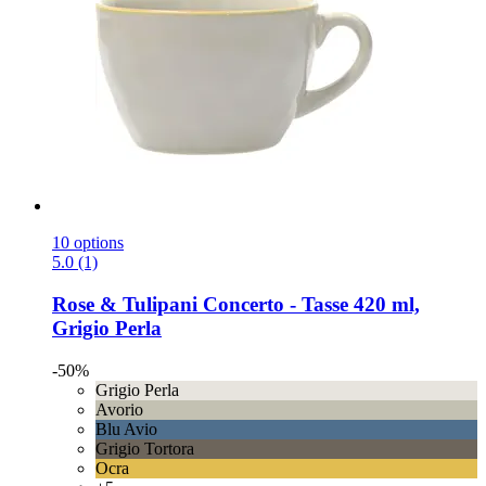
10 options
5.0 (1)
Rose & Tulipani
Concerto -​ Tasse 420 ml,
Grigio Perla
-50%
Grigio Perla
Avorio
Blu Avio
Grigio Tortora
Ocra