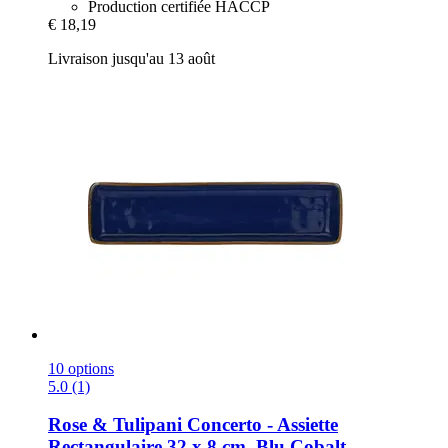
Production certifiée HACCP
€ 18,19
Livraison jusqu'au 13 août
10 options
5.0 (1)
Rose & Tulipani
Concerto -​ Assiette
Rectangulaire 32 x 8 cm, Blu Cobalt