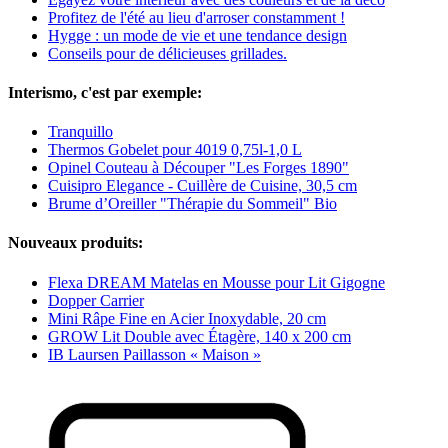
Profitez de l'été au lieu d'arroser constamment !
Hygge : un mode de vie et une tendance design
Conseils pour de délicieuses grillades.
Interismo, c'est par exemple:
Tranquillo
Thermos Gobelet pour 4019 0,75l-1,0 L
Opinel Couteau à Découper "Les Forges 1890"
Cuisipro Elegance - Cuillère de Cuisine, 30,5 cm
Brume d’Oreiller "Thérapie du Sommeil" Bio
Nouveaux produits:
Flexa DREAM Matelas en Mousse pour Lit Gigogne
Dopper Carrier
Mini Râpe Fine en Acier Inoxydable, 20 cm
GROW Lit Double avec Étagère, 140 x 200 cm
IB Laursen Paillasson « Maison »