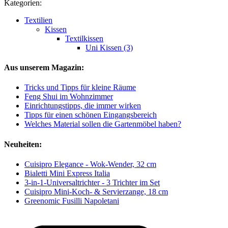
Kategorien:
Textilien
Kissen
Textilkissen
Uni Kissen (3)
Aus unserem Magazin:
Tricks und Tipps für kleine Räume
Feng Shui im Wohnzimmer
Einrichtungstipps, die immer wirken
Tipps für einen schönen Eingangsbereich
Welches Material sollen die Gartenmöbel haben?
Neuheiten:
Cuisipro Elegance - Wok-Wender, 32 cm
Bialetti Mini Express Italia
3-in-1-Universaltrichter - 3 Trichter im Set
Cuisipro Mini-Koch- & Servierzange, 18 cm
Greenomic Fusilli Napoletani