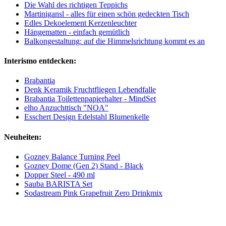
Die Wahl des richtigen Teppichs
Martinigansl - alles für einen schön gedeckten Tisch
Edles Dekoelement Kerzenleuchter
Hängematten - einfach gemütlich
Balkongestaltung: auf die Himmelsrichtung kommt es an
Interismo entdecken:
Brabantia
Denk Keramik Fruchtfliegen Lebendfalle
Brabantia Toilettenpapierhalter - MindSet
elho Anzuchttisch "NOA"
Esschert Design Edelstahl Blumenkelle
Neuheiten:
Gozney Balance Turning Peel
Gozney Dome (Gen 2) Stand - Black
Dopper Steel - 490 ml
Sauba BARISTA Set
Sodastream Pink Grapefruit Zero Drinkmix