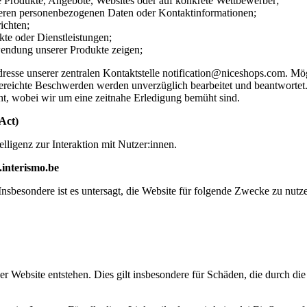
Produkte, Angebote, Websites oder auf konkrete Wettbewerber;
ren personenbezogenen Daten oder Kontaktinformationen;
ichten;
te oder Dienstleistungen;
endung unserer Produkte zeigen;
resse unserer zentralen Kontaktstelle notification@niceshops.com. Mö
reichte Beschwerden werden unverzüglich bearbeitet und beantwortet
cht, wobei wir um eine zeitnahe Erledigung bemüht sind.
Act)
ligenz zur Interaktion mit Nutzer:innen.
interismo.be
sbesondere ist es untersagt, die Website für folgende Zwecke zu nutz
 Website entstehen. Dies gilt insbesondere für Schäden, die durch di