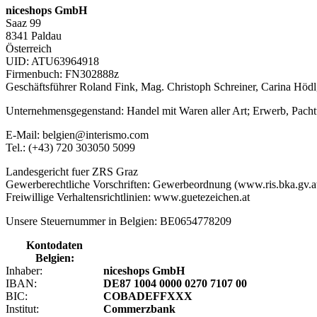
niceshops GmbH
Saaz 99
8341 Paldau
Österreich
UID: ATU63964918
Firmenbuch: FN302888z
Geschäftsführer Roland Fink, Mag. Christoph Schreiner, Carina Höd
Unternehmensgegenstand: Handel mit Waren aller Art; Erwerb, Pach
E-Mail: belgien@interismo.com
Tel.: (+43) 720 303050 5099
Landesgericht fuer ZRS Graz
Gewerberechtliche Vorschriften: Gewerbeordnung (www.ris.bka.gv.a
Freiwillige Verhaltensrichtlinien: www.guetezeichen.at
Unsere Steuernummer in Belgien: BE0654778209
Kontodaten
Belgien:
Inhaber:
niceshops GmbH
IBAN:
DE87 1004 0000 0270 7107 00
BIC:
COBADEFFXXX
Institut:
Commerzbank