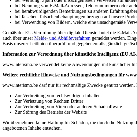
bei Werbung, Spam oder unsachgemäßen Verweisen auf andere 
bei Nennung von E-Mail-Adressen, Telefonnummern oder ande
bei herabwürdigenden Bemerkungen zu anderen Erfahrungsber
bei falschen Tatsachenbehauptungen bezogen auf unsere Produk
bei Verwendung von Bildern, welche eine unsachgemäße Verw
Gemäß der EU-Verordnung über digitale Dienste lautet die E-Mail-Ad
auch über unser
Melde- und Abhilfeverfahren
gemeldet werden. Einge
Basis unserer Leitlinien überprüft und gegebenenfalls gänzlich gelös
Information zur Verordnung über künstliche Intelligenz (EU AI-
www.interismo.be verwendet keine Anwendungen mit künstlicher Intel
Weitere rechtliche Hinweise und Nutzungsbedingungen für www.
www.interismo.be darf nur für rechtmäßige Zwecke genutzt werden. In
Zur Verbreitung von rechtswidrigen Inhalten
Zur Verletzung von Rechten Dritter
Zur Verbreitung von Viren oder anderen Schadsoftware
Zur Störung des Betriebs der Website
Wir übernehmen keine Haftung für Schäden, die durch die Nutzung der
angebotenen Inhalte entstehen.