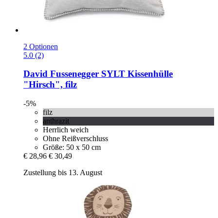
2 Optionen
5.0 (2)
David Fussenegger
SYLT Kissenhülle
"Hirsch", filz
-5%
filz
anthrazit
Herrlich weich
Ohne Reißverschluss
Größe: 50 x 50 cm
€ 28,96
€ 30,49
Zustellung bis 13. August