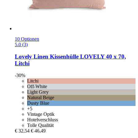
10 Optionen
5.0 (3)
Lovely Linen
Kissenhülle LOVELY 40 x 70,
Litchi
-30%
Litchi
Off-White
Light Grey
Natural Beige
Dusty Blue
+5
Vintage Optik
Hotelverschluss
Tolle Qualität
€ 32,54
€ 46,49