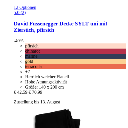
12 Optionen
5.0 (2)
David Fussenegger
Decke SYLT uni mit
Zierstich, pfirsich
-40%
pfirsich
chinarot
marine
gold
terracotta
+7
Herrlich weicher Flanell
Hohe Atmungsaktivität
Größe: 140 x 200 cm
€ 42,59
€ 70,99
Zustellung bis 13. August