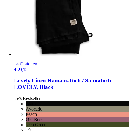
14 Optionen
4.0 (4)
Lovely Linen
Hamam-​Tuch / Saunatuch
LOVELY, Black
-5%
Bestseller
Black
Avocado
Peach
Old Rose
Jeep Green
+9