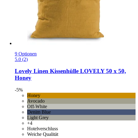
9 Optionen
5.0 (2)
Lovely Linen
Kissenhülle LOVELY 50 x 50,
Honey
-5%
Honey
Avocado
Off-White
Denim Blue
Light Grey
+4
Hotelverschluss
Weiche Qualität