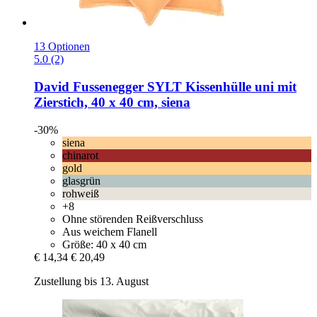
13 Optionen
5.0 (2)
David Fussenegger
SYLT Kissenhülle uni mit
Zierstich, 40 x 40 cm, siena
-30%
siena
chinarot
gold
glasgrün
rohweiß
+8
Ohne störenden Reißverschluss
Aus weichem Flanell
Größe: 40 x 40 cm
€ 14,34
€ 20,49
Zustellung bis 13. August