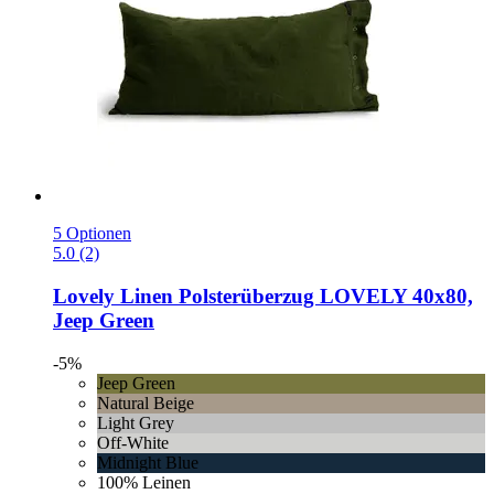
5 Optionen
5.0 (2)
Lovely Linen
Polsterüberzug LOVELY 40x80,
Jeep Green
-5%
Jeep Green
Natural Beige
Light Grey
Off-White
Midnight Blue
100% Leinen