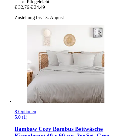
Pflegeleicht
€ 32,76
€ 34,49
Zustellung bis 13. August
8 Optionen
5.0 (1)
Bambaw Cozy
Bambus Bettwäsche
Kissenbezug 40 x 60 cm, 2er-​Set, Grey