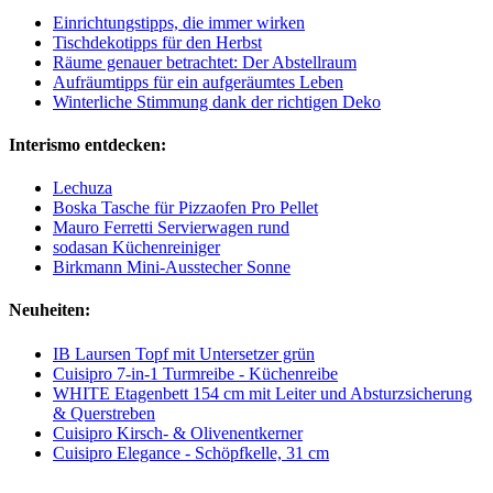
Einrichtungstipps, die immer wirken
Tischdekotipps für den Herbst
Räume genauer betrachtet: Der Abstellraum
Aufräumtipps für ein aufgeräumtes Leben
Winterliche Stimmung dank der richtigen Deko
Interismo entdecken:
Lechuza
Boska Tasche für Pizzaofen Pro Pellet
Mauro Ferretti Servierwagen rund
sodasan Küchenreiniger
Birkmann Mini-Ausstecher Sonne
Neuheiten:
IB Laursen Topf mit Untersetzer grün
Cuisipro 7-in-1 Turmreibe - Küchenreibe
WHITE Etagenbett 154 cm mit Leiter und Absturzsicherung
& Querstreben
Cuisipro Kirsch- & Olivenentkerner
Cuisipro Elegance - Schöpfkelle, 31 cm