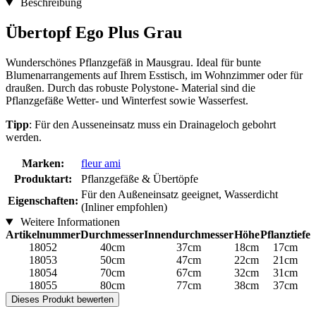
Beschreibung
Übertopf Ego Plus Grau
Wunderschönes Pflanzgefäß in Mausgrau. Ideal für bunte
Blumenarrangements auf Ihrem Esstisch, im Wohnzimmer oder für
draußen. Durch das robuste Polystone- Material sind die
Pflanzgefäße Wetter- und Winterfest sowie Wasserfest.
Tipp
: Für den Ausseneinsatz muss ein Drainageloch gebohrt
werden.
Marken:
fleur ami
Produktart:
Pflanzgefäße & Übertöpfe
Für den Außeneinsatz geeignet, Wasserdicht
Eigenschaften:
(Inliner empfohlen)
Weitere Informationen
Artikelnummer
Durchmesser
Innendurchmesser
Höhe
Pflanztiefe
18052
40cm
37cm
18cm
17cm
18053
50cm
47cm
22cm
21cm
18054
70cm
67cm
32cm
31cm
18055
80cm
77cm
38cm
37cm
Dieses Produkt bewerten