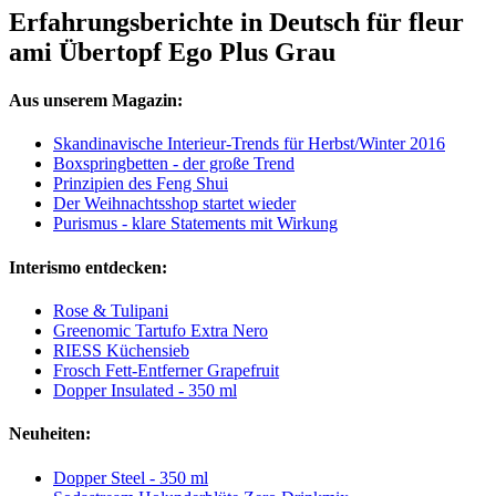
Erfahrungsberichte in Deutsch für fleur
ami Übertopf Ego Plus Grau
Aus unserem Magazin:
Skandinavische Interieur-Trends für Herbst/Winter 2016
Boxspringbetten - der große Trend
Prinzipien des Feng Shui
Der Weihnachtsshop startet wieder
Purismus - klare Statements mit Wirkung
Interismo entdecken:
Rose & Tulipani
Greenomic Tartufo Extra Nero
RIESS Küchensieb
Frosch Fett-Entferner Grapefruit
Dopper Insulated - 350 ml
Neuheiten:
Dopper Steel - 350 ml