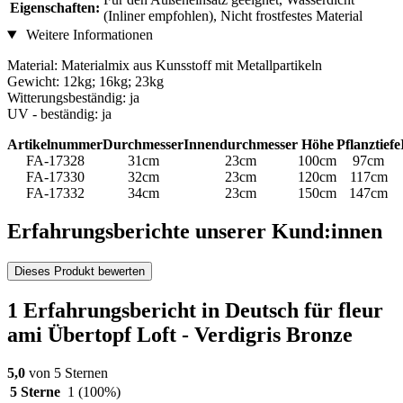
Eigenschaften:
(Inliner empfohlen), Nicht frostfestes Material
Weitere Informationen
Material: Materialmix aus Kunsstoff mit Metallpartikeln
Gewicht: 12kg; 16kg; 23kg
Witterungsbeständig: ja
UV - beständig: ja
Artikelnummer
Durchmesser
Innendurchmesser
Höhe
Pflanztiefe
FA-17328
31cm
23cm
100cm
97cm
FA-17330
32cm
23cm
120cm
117cm
FA-17332
34cm
23cm
150cm
147cm
Erfahrungsberichte unserer Kund:innen
Dieses Produkt bewerten
1 Erfahrungsbericht in Deutsch für fleur
ami Übertopf Loft - Verdigris Bronze
5,0
von 5 Sternen
5 Sterne
1
(100%)