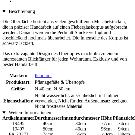
Beschreibung
Die Oberfläche besteht aus vielen geschliffenen Muschelstücken,
die in präziser Handarbeit auf einen Fieberglaskorpus aufgebracht
werden. Danach werden die Perlmutt-Stücke verfugt und
abschließend nochmals überarbeitet. Die Innenseite des Korpus ist
schwarz lackiert.
Das extravagante Design des Übertopfes macht ihn zu einem
interessanten Blickfänger für jeden Wohnraum. Exklusiv und von
bester Handarbeit!
Marken:
fleur ami
Produktart:
Pflanzgefäße & Übertöpfe
Größe:
Ø 40 cm, Ø 50 cm
Nicht wasserdicht, ausschließlich mit Inliner
Eigenschaften:
verwenden, Nicht für den Außeneinsatz geeignet,
Nicht frostfestes Material
Weitere Informationen
Artikelnummer
Durchmesser
Innendurchmesser
Höhe
Pflanztiefe
19495
40cm
30cm
77cm
74cm
19497
50cm
40cm
96cm
94cm
FA-20373
74cm
56cm
140cm
138cm