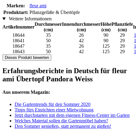
Marken:
fleur ami
Produktart:
Pflanzgefäße & Übertöpfe
Weitere Informationen
Durchmesser
Innendurchmesser
Höhe
Pflanztiefe
Artikelnummer
I
(cm)
(cm)
(cm)
(cm)
18644
35
26
90
29
18641
50
42
90
29
18647
35
26
125
29
18643
50
42
125
29
Dieses Produkt bewerten
Erfahrungsberichte in Deutsch für fleur
ami Übertopf Pandora Weiss
Aus unserem Magazin:
Die Gartentrends für den Sommer 2020
Tipps fürs Einrichten einer Mietwohnung
Jetzt durchstarten mit dem eigenen Fitness-Center im Garten
Welches Material sollen die Gartenmöbel haben?
Den Sommer genießen, statt permanent zu gießen!