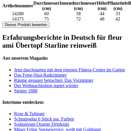
Durchmesser
Innendurchmesser
Höhe
Pflanztiefe
B
Artikelnummer
(cm)
(cm)
(cm)
(cm)
14288
60
58
44
33
14375
75
72
48
42
Dieses Produkt bewerten
Erfahrungsberichte in Deutsch für fleur
ami Übertopf Starline reinweiß
Aus unserem Magazin:
Jetzt durchstarten mit dem eigenen Fitness-Center im Garten
Das Feng-Shui-Badezimmer
Räume genauer betrachtet: Das Vorzimmer
Der Weihnachtsshop startet wieder
Steiner 1888
Interismo entdecken:
Rose & Tulipani
Schnapsglas 6 Stück ass. Farben
Sodastream Orange Drinkmix
Mäser Felise Speiseservice, weiß mit Goldrand