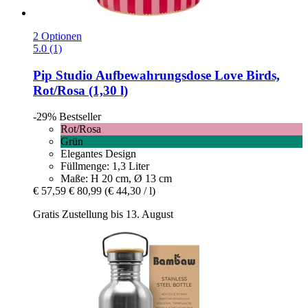
2 Optionen
5.0 (1)
Pip Studio
Aufbewahrungsdose Love Birds,
Rot/Rosa (1,30 l)
-29%
Bestseller
Rot/Rosa
Grün
Elegantes Design
Füllmenge: 1,3 Liter
Maße: H 20 cm, Ø 13 cm
€ 57,59
€ 80,99
(€ 44,30 / l)
Gratis Zustellung bis 13. August