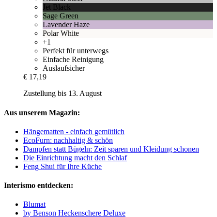
Jet Black
Sage Green
Lavender Haze
Polar White
+1
Perfekt für unterwegs
Einfache Reinigung
Auslaufsicher
€ 17,19
Zustellung bis 13. August
Aus unserem Magazin:
Hängematten - einfach gemütlich
EcoFurn: nachhaltig & schön
Dampfen statt Bügeln: Zeit sparen und Kleidung schonen
Die Einrichtung macht den Schlaf
Feng Shui für Ihre Küche
Interismo entdecken:
Blumat
by Benson Heckenschere Deluxe