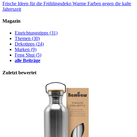
Frische Ideen für die Frühlingsdeko
Warme Farben gegen die kalte
Jahreszeit
Magazin
Einrichtungstipps
(31)
Themen
(30)
Dekotipps
(24)
Marken
(9)
Feng Shui
(5)
alle Beiträge
Zuletzt bewertet