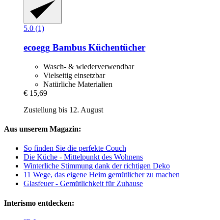
5.0 (1)
ecoegg
Bambus Küchentücher
Wasch- & wiederverwendbar
Vielseitig einsetzbar
Natürliche Materialien
€ 15,69
Zustellung bis 12. August
Aus unserem Magazin:
So finden Sie die perfekte Couch
Die Küche - Mittelpunkt des Wohnens
Winterliche Stimmung dank der richtigen Deko
11 Wege, das eigene Heim gemütlicher zu machen
Glasfeuer - Gemütlichkeit für Zuhause
Interismo entdecken: