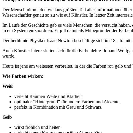
Der Mensch nimmt den weitaus größten Teil aller Informationen über d
Wissenschaftler genau so zu wie auf Künstler. In letzter Zeit interes
Im Laufe der Geschichte gab es viele Menschen, die versucht haben, d
in ein System einzuordnen. Er gilt damit als Mitbegründer der Farbenl
Der berühmte Physiker Isaac Newton beschäftige sich im 18. Jh. mit di
Auch Künstler interessierten sich für die Farbenlehre. Johann Wolfga
wurde.
Heute ist jene am weitesten verbreitet, in der die Farben rot, gelb und
Wie Farben wirken:
Weiß
verleiht Räumen Weite und Klarheit
optimaler “Hintergrund” für andere Farben und Akzente
perfekt in Kombination mit Grau und Schwarz
Gelb
wirkt fröhlich und heiter
verleiht einem Raum eine positive Atmosphäre