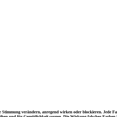
 Stimmung verändern, anregend wirken oder blockieren. Jede Farb
eihen und für Gemütlichkeit sorgen. Die Wirkung falscher Farbe