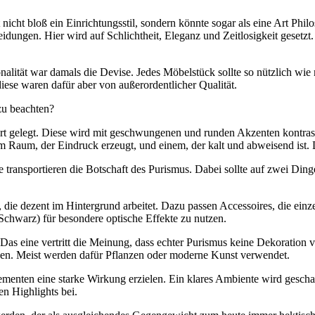
t nicht bloß ein Einrichtungsstil, sondern könnte sogar als eine Art Phi
dungen. Hier wird auf Schlichtheit, Eleganz und Zeitlosigkeit gesetzt. W
ität war damals die Devise. Jedes Möbelstück sollte so nützlich wie m
iese waren dafür aber von außerordentlicher Qualität.
 zu beachten?
rt gelegt. Diese wird mit geschwungenen und runden Akzenten kontrast
Raum, der Eindruck erzeugt, und einem, der kalt und abweisend ist. D
 transportieren die Botschaft des Purismus. Dabei sollte auf zwei Dinge
ie dezent im Hintergrund arbeitet. Dazu passen Accessoires, die einze
Schwarz) für besondere optische Effekte zu nutzen.
 Das eine vertritt die Meinung, dass echter Purismus keine Dekoration 
en. Meist werden dafür Pflanzen oder moderne Kunst verwendet.
enten eine starke Wirkung erzielen. Ein klares Ambiente wird geschaff
n Highlights bei.