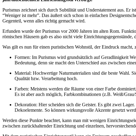
Purismus zeichnet sich durch Subtilität und Understatement aus. Er is
“Weniger ist mehr”. Das äußert sich schon in einfachen Designentschei
Gegenteil, wenn alles richtig gemacht wird.
Erfunden wurde der Purismus vor 2000 Jahren im alten Rom. Funktional
römischen Häusern gab es also nicht viele Einrichtungsgegenstände, d
Was gilt es nun für einen puristischen Wohnstil, der Eindruck macht,
Formen: Im Purismus wird grundsätzlich auf Geradlinigkeit We
Bedeutung, denn sie macht den Unterschied aus zwischen einem 
Material: Hochwertige Naturmaterialien sind die beste Wahl. Sie
Qualität bzw. Verarbeitung hoch.
Farben: Meistens werden die Räume von einer Farbe dominiert, d
Es ist aber auch möglich, Farbkombinationen (z.B. Weiß/Grau/
Dekoration: Hier scheiden sich die Geister. Es gibt zwei Lager.
Dekoelemente. So können wirkungsvolle Akzente gesetzt werd
Werden diese Punkte beachtet, kann man mit wenigen Einrichtungselem
zwischen zurückhaltender Einrichtung und einzelnen, hervorstechende