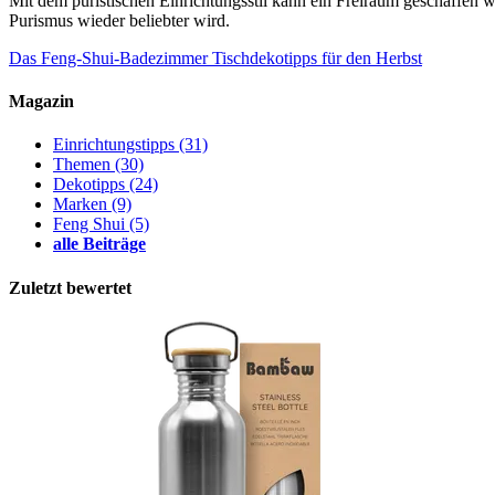
Mit dem puristischen Einrichtungsstil kann ein Freiraum geschaffen
Purismus wieder beliebter wird.
Das Feng-Shui-Badezimmer
Tischdekotipps für den Herbst
Magazin
Einrichtungstipps
(31)
Themen
(30)
Dekotipps
(24)
Marken
(9)
Feng Shui
(5)
alle Beiträge
Zuletzt bewertet