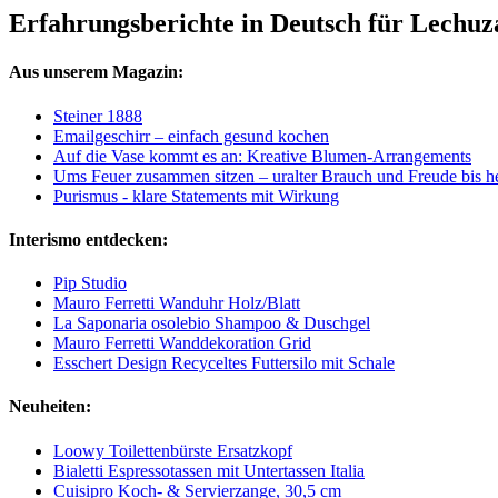
Erfahrungsberichte in Deutsch für Lechuz
Aus unserem Magazin:
Steiner 1888
Emailgeschirr – einfach gesund kochen
Auf die Vase kommt es an: Kreative Blumen-Arrangements
Ums Feuer zusammen sitzen – uralter Brauch und Freude bis h
Purismus - klare Statements mit Wirkung
Interismo entdecken:
Pip Studio
Mauro Ferretti Wanduhr Holz/Blatt
La Saponaria osolebio Shampoo & Duschgel
Mauro Ferretti Wanddekoration Grid
Esschert Design Recyceltes Futtersilo mit Schale
Neuheiten:
Loowy Toilettenbürste Ersatzkopf
Bialetti Espressotassen mit Untertassen Italia
Cuisipro Koch- & Servierzange, 30,5 cm