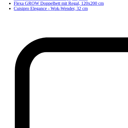
Flexa GROW Doppelbett mit Regal, 120x200 cm
Cuisipro Elegance - Wok-Wender, 32 cm