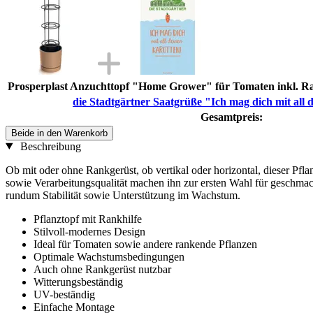
Prosperplast Anzuchttopf "Home Grower" für Tomaten inkl. Ra
die Stadtgärtner Saatgrüße "Ich mag dich mit all 
Gesamtpreis:
Beide in den Warenkorb
Beschreibung
Ob mit oder ohne Rankgerüst, ob vertikal oder horizontal, dieser Pfla
sowie Verarbeitungsqualität machen ihn zur ersten Wahl für geschmack
rundum Stabilität sowie Unterstützung im Wachstum.
Pflanztopf mit Rankhilfe
Stilvoll-modernes Design
Ideal für Tomaten sowie andere rankende Pflanzen
Optimale Wachstumsbedingungen
Auch ohne Rankgerüst nutzbar
Witterungsbeständig
UV-beständig
Einfache Montage