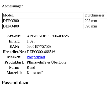
Abmessungen:
Modell
Durchmesser
DEPO300
292 mm
DEPO400
390 mm
Art.-Nr.:
XPF-PR-DEPO300-4665W
Inhalt:
1 Set
EAN:
5905197757568
Hersteller-Nr.:
DEPO300-4665W
Marken:
Prosperplast
Produktart:
Pflanzgefäße & Übertöpfe
Form:
Rund
Material:
Kunststoff
Passend dazu