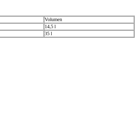
Volumen
14,5 l
35 l