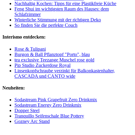
Nachhaltig Kochen: Tipps für eine Plastikfreie Küche
Feng Shui im wichtigsten Raum des Hauses: dem
Schlafzimmer
Winterliche Stimmung mit der richtigen Deko
So finden Sie die perfekte Couch
Interismo entdecken:
Rose & Tulipani
Burgon & Ball Pflanztopf "Porto", blau
tea exclusive Teezange Muschel rose gold
Pip Studio Zuckerdose Royal
Linsenkopfschraube verzinkt für Balkonkastenhalter,
CASCADA und CANTO wide
Neuheiten:
Sodastream Pink Grapefruit Zero Drinkmix
Sodastream Energy Zero Drinkmix
Dopper Steel
Tranquillo Seifenschale Blue Pottery
Gozney Arc Stand