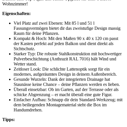
Wohnzimmer!
Eigenschaften:
Viel Platz auf zwei Ebenen: Mit 85 l und 51 l
Fassungsvermögen bietet dir das zweistufige Design massig
Raum für deine Pflanzen.
Kompakt & Hoch: Mit den Maßen 90 x 40 x 120 cm passt
der Kasten perfekt auf jeden Balkon und dient direkt als
Sichtschutz.
Starker Typ: Die robuste Stahlkonstruktion mit hochwertiger
Pulverbeschichtung (Anthrazit RAL 7016) hält Wind und
Wetter stand.
Zeitloser Look: Die schlichte Lattenoptik sorgt für ein
modernes, aufgeräumtes Design in deinem Außenbereich.
Gesunde Wurzeln: Dank der integrierten Drainage hat
Staunässe keine Chance – deine Pflanzen werden es lieben.
Überall einsetzbar: Ob im Garten, auf der Terrasse oder als
schicke Abgrenzung – er macht überall eine gute Figur.
Einfacher Aufbau: Schnapp dir dein Standard-Werkzeug; mit
dem beiliegenden Montagematerial steht die Box im
Handumdrehen.
Tipps: