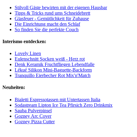
Stilvoll Gäste bewirten mit der eigenen Hausbar
Tipps & Tricks rund ums Schneidebrett
Glasfeuer - Gemütlichkeit für Zuhause
Die Einrichtung macht den Schlaf
So finden Sie die perfekte Couch
Interismo entdecken:
Lovely Linen
Eulenschnitt Socken weiß - Herz rot
Denk Keramik Fruchtfliegen Lebendfalle
Lékué Silikon Mini-Baguette-Backform
Tranquillo Eierbecher Rot Mix'n'Match
Neuheiten:
Bialetti Espressotassen mit Untertassen Italia
Sodastream Lipton Ice Tea Pfirsich Zero Drinkmix
Sauba Pulverpinsel
Gozney Arc Cover
Gozney Pizza Cutter