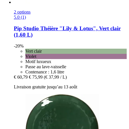
2 options
5.0 (1)
Pip Studio
Théière "Lily & Lotus", Vert clair
(1,60 L)
-20%
Vert clair
Violet
Motif luxueux
Passe au lave-vaisselle
Contenance : 1,6 litre
€ 60,79
€ 75,99
(€ 37,99 / L)
Livraison gratuite jusqu’au 13 août