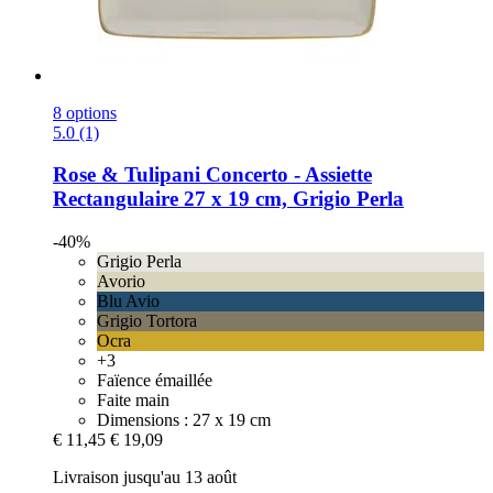
8 options
5.0 (1)
Rose & Tulipani
Concerto -​ Assiette
Rectangulaire 27 x 19 cm, Grigio Perla
-40%
Grigio Perla
Avorio
Blu Avio
Grigio Tortora
Ocra
+3
Faïence émaillée
Faite main
Dimensions : 27 x 19 cm
€ 11,45
€ 19,09
Livraison jusqu'au 13 août