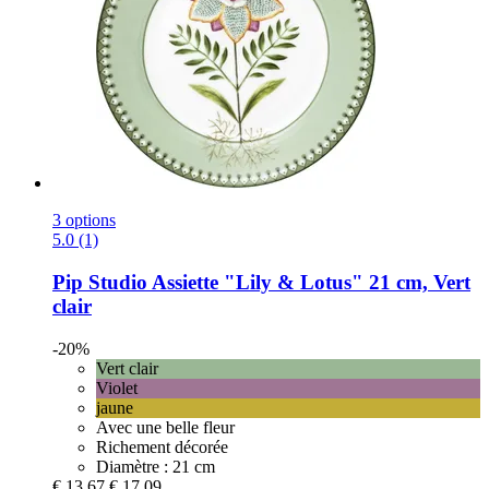
3 options
5.0 (1)
Pip Studio
Assiette "Lily & Lotus" 21 cm, Vert
clair
-20%
Vert clair
Violet
jaune
Avec une belle fleur
Richement décorée
Diamètre : 21 cm
€ 13,67
€ 17,09