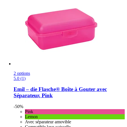
2 options
5.0 (1)
Emil – die Flasche®
Boîte à Gouter avec
Séparateur, Pink
-50%
Pink
Lemon
Avec séparateur amovible
Compatible lave-vaisselle