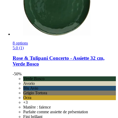
8 options
5.0 (1)
Rose & Tulipani
Concerto -​ Assiette 32 cm,
Verde Bosco
-50%
Verde Bosco
Avorio
Blu Avio
Grigio Tortora
Ocra
+3
Matière : faïence
Parfaite comme assiette de présentation
Fini brillant