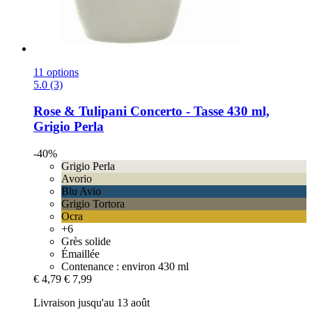
11 options
5.0 (3)
Rose & Tulipani
Concerto -​ Tasse 430 ml,
Grigio Perla
-40%
Grigio Perla
Avorio
Blu Avio
Grigio Tortora
Ocra
+6
Grès solide
Émaillée
Contenance : environ 430 ml
€ 4,79
€ 7,99
Livraison jusqu'au 13 août