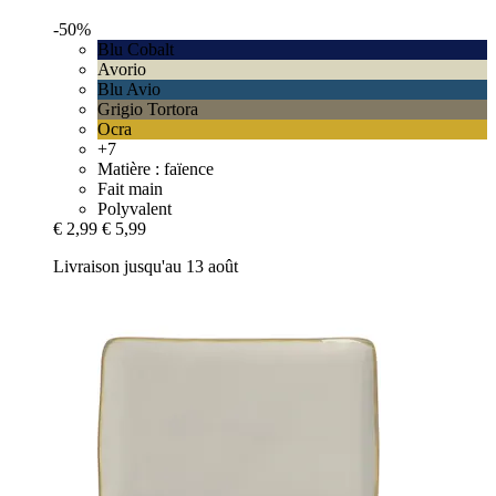
-50%
Blu Cobalt
Avorio
Blu Avio
Grigio Tortora
Ocra
+7
Matière : faïence
Fait main
Polyvalent
€ 2,99
€ 5,99
Livraison jusqu'au 13 août