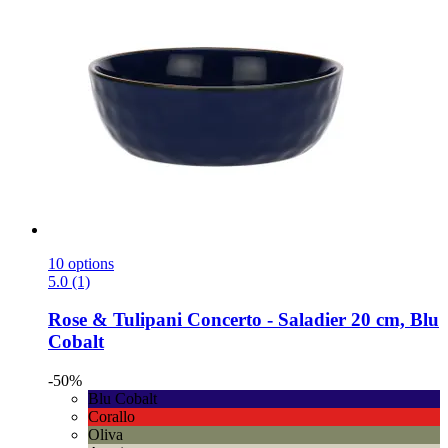
10 options
5.0 (1)
Rose & Tulipani
Concerto -​ Saladier 20 cm, Blu
Cobalt
-50%
Blu Cobalt
Corallo
Oliva