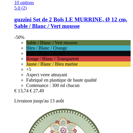
10 options
5.0 (2)
guzzini
Set de 2 Bols LE MURRINE, Ø 12 cm,
Sable / Blanc / Vert mousse
-50%
Sable / Blanc / Vert mousse
Bleu / Blanc / Orange
Noir / Blanc / Rouge
Rouge / Blanc / Transparent
Jaune / Blanc / Bleu marine
+5
Aspect verre attrayant
Fabriqué en plastique de haute qualité
Contenance : 300 ml chacun
€ 13,74
€ 27,49
Livraison jusqu'au 13 août