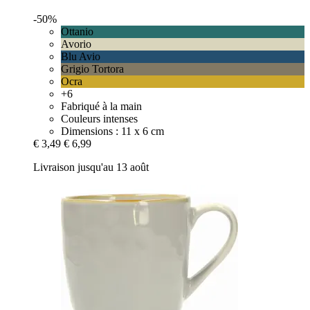
-50%
Ottanio
Avorio
Blu Avio
Grigio Tortora
Ocra
+6
Fabriqué à la main
Couleurs intenses
Dimensions : 11 x 6 cm
€ 3,49
€ 6,99
Livraison jusqu'au 13 août