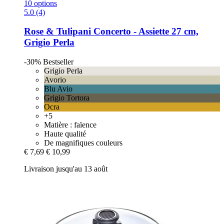
10 options
5.0 (4)
Rose & Tulipani
Concerto -​ Assiette 27 cm,
Grigio Perla
-30%
Bestseller
Grigio Perla
Avorio
Blu Avio
Grigio Tortora
Ocra
+5
Matière : faïence
Haute qualité
De magnifiques couleurs
€ 7,69
€ 10,99
Livraison jusqu'au 13 août