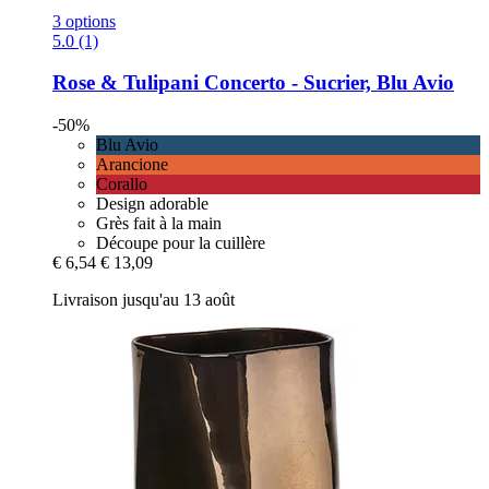
3 options
5.0 (1)
Rose & Tulipani
Concerto -​ Sucrier, Blu Avio
-50%
Blu Avio
Arancione
Corallo
Design adorable
Grès fait à la main
Découpe pour la cuillère
€ 6,54
€ 13,09
Livraison jusqu'au 13 août