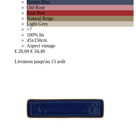
Denim Blue
Old Rose
Real Red
Natural Beige
Light Grey
+7
100% lin
45x150cm
Aspect vintage
€ 20,69
€ 34,49
Livraison jusqu'au 13 août