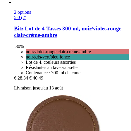
2 options
5.0 (2)
Bitz
Lot de 4 Tasses 300 ml, noir/violet-​rouge
clair-​crème-​ambre
-30%
noir/violet-rouge clair-crème-ambre
noir/gris-vert/bleu foncé
Lot de 4, couleurs assorties
Résistantes au lave-vaisselle
Contenance : 300 ml chacune
€ 28,34
€ 40,49
Livraison jusqu'au 13 août