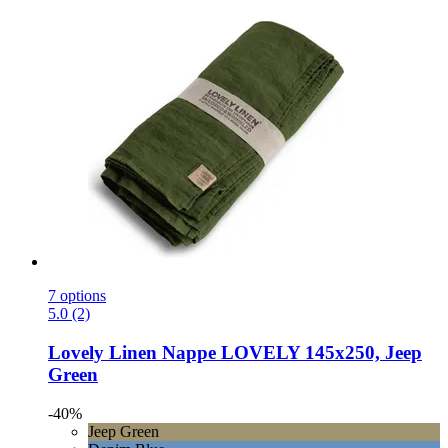
7 options
5.0 (2)
Lovely Linen
Nappe LOVELY 145x250, Jeep
Green
-40%
Jeep Green