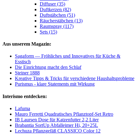
Diffuser (35)
Duftkerzen (82)
Duftstäbchen (51)
Räucherstäbchen (13)
Raumspray (117)
Sets (15)
Aus unserem Magazin:
Sagaform — Fröhliches und Innovatives für Küche &
Esstisch
Die Einrichtung macht den Schlaf
Steiner 1888
Kreative Tipps & Tricks für verschiedene Haushaltsprobleme
Purismus - klare Statements mit Wirkung
Interismo entdecken:
Lafuma
Mauro Ferretti Quadratisches Pflanztopf-Set Retro
IB Laursen Dose für Katzenfutter 2,2 Liter
Brabantia SortUp Abfalleimer Hi, 20+25L
Lechuza Pflanzgefäß CLASSICO Color 12