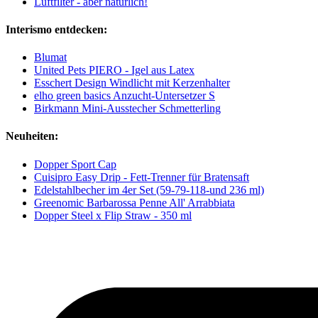
Luftfilter - aber natürlich!
Interismo entdecken:
Blumat
United Pets PIERO - Igel aus Latex
Esschert Design Windlicht mit Kerzenhalter
elho green basics Anzucht-Untersetzer S
Birkmann Mini-Ausstecher Schmetterling
Neuheiten:
Dopper Sport Cap
Cuisipro Easy Drip - Fett-Trenner für Bratensaft
Edelstahlbecher im 4er Set (59-79-118-und 236 ml)
Greenomic Barbarossa Penne All' Arrabbiata
Dopper Steel x Flip Straw - 350 ml