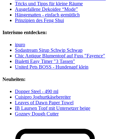
Tricks und Tipps für kleine Räume
Ausgefallene Dekoidee “Mode”
Hängematten - einfach gemütlich
Prinzipien des Feng Shui
Interismo entdecken:
ipuro
Sodastream Sirup Schwip Schwap
Chic Antique Blumentopf auf Fuss "Fayence"
Bialetti Easy Timer "3 Tassen"
United Pets BOSS - Hundenapf klein
Neuheiten:
Dopper Steel - 490 ml
Cuisipro Joghurtkäsebereiter
Leaves of Dawn Paper Towel
IB Laursen Topf mit Untersetzer beige
Gozney Dough Cutter