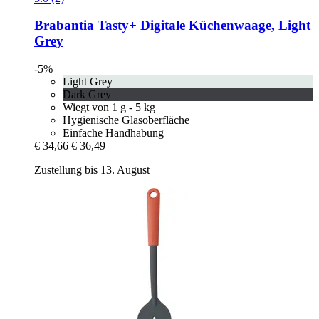
Brabantia
Tasty+ Digitale Küchenwaage, Light
Grey
-5%
Light Grey
Dark Grey
Wiegt von 1 g - 5 kg
Hygienische Glasoberfläche
Einfache Handhabung
€ 34,66
€ 36,49
Zustellung bis 13. August