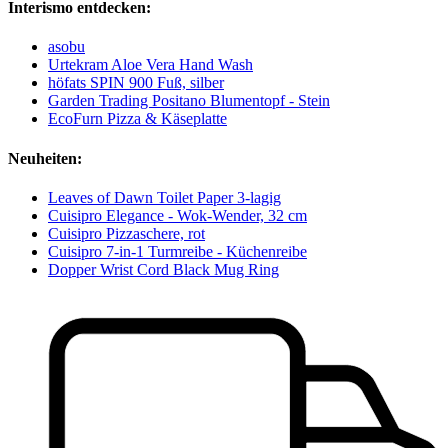
Interismo entdecken:
asobu
Urtekram Aloe Vera Hand Wash
höfats SPIN 900 Fuß, silber
Garden Trading Positano Blumentopf - Stein
EcoFurn Pizza & Käseplatte
Neuheiten:
Leaves of Dawn Toilet Paper 3-lagig
Cuisipro Elegance - Wok-Wender, 32 cm
Cuisipro Pizzaschere, rot
Cuisipro 7-in-1 Turmreibe - Küchenreibe
Dopper Wrist Cord Black Mug Ring