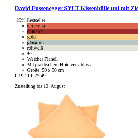
David Fussenegger
SYLT Kissenhülle uni mit Zier
-25%
Bestseller
terracotta
chinarot
gold
glasgrün
rohweiß
+7
Weicher Flanell
Mit praktischem Hotelverschluss
Größe: 50 x 50 cm
€ 19,11
€ 25,49
Zustellung bis 13. August