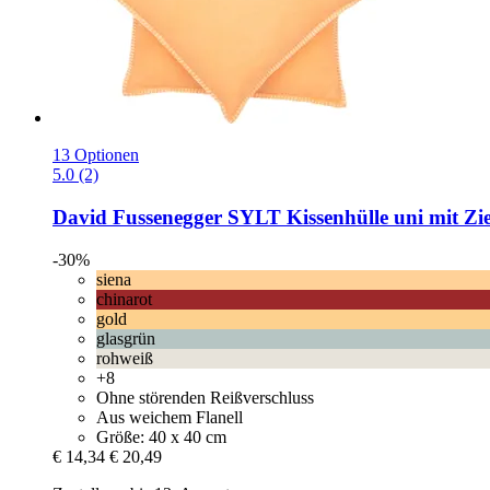
13 Optionen
5.0 (2)
David Fussenegger
SYLT Kissenhülle uni mit Zier
-30%
siena
chinarot
gold
glasgrün
rohweiß
+8
Ohne störenden Reißverschluss
Aus weichem Flanell
Größe: 40 x 40 cm
€ 14,34
€ 20,49