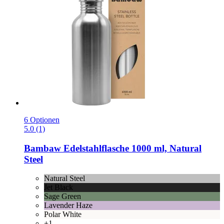
6 Optionen
5.0 (1)
Bambaw
Edelstahlflasche 1000 ml, Natural
Steel
Natural Steel
Jet Black
Sage Green
Lavender Haze
Polar White
+1