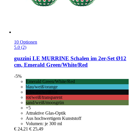
10 Optionen
5.0 (2)
guzzini
LE MURRINE Schalen im 2er-​Set Ø12
cm, Emerald Green/White/Red
-5%
Emerald Green/White/Red
blau/weiß/orange
schwarz/weiß/rot
rot/weiß/transparent
sand/weiß/moosgrün
+5
Attraktive Glas-Optik
Aus hochwertigem Kunststoff
Volumen: je 300 ml
€ 24,21
€ 25,49