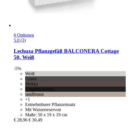
6 Optionen
5.0 (3)
Lechuza
Pflanzgefäß BALCONERA Cottage
50, Weiß
-5%
Weiß
Granit
Mokka
Graphitschwarz
sandbraun
+1
Entnehmbarer Pflanzeinsatz
Mit Wasserreservoir
Maße: 50 x 19 x 19 cm
€ 28,96
€ 30,49