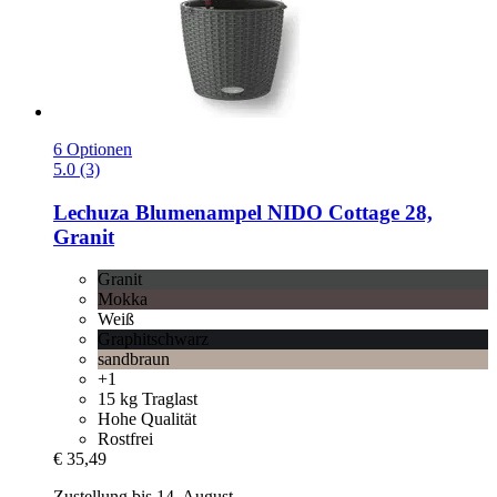
6 Optionen
5.0 (3)
Lechuza
Blumenampel NIDO Cottage 28,
Granit
Granit
Mokka
Weiß
Graphitschwarz
sandbraun
+1
15 kg Traglast
Hohe Qualität
Rostfrei
€ 35,49
Zustellung bis 14. August