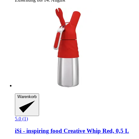
Warenkorb
5.0 (1)
iSi - inspiring food
Creative Whip Red, 0,5 L