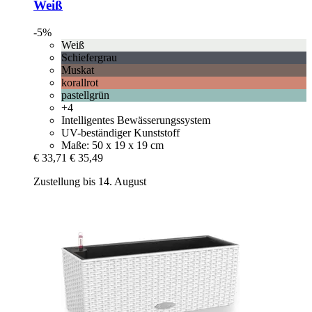
Weiß
-5%
Weiß
Schiefergrau
Muskat
korallrot
pastellgrün
+4
Intelligentes Bewässerungssystem
UV-beständiger Kunststoff
Maße: 50 x 19 x 19 cm
€ 33,71
€ 35,49
Zustellung bis 14. August