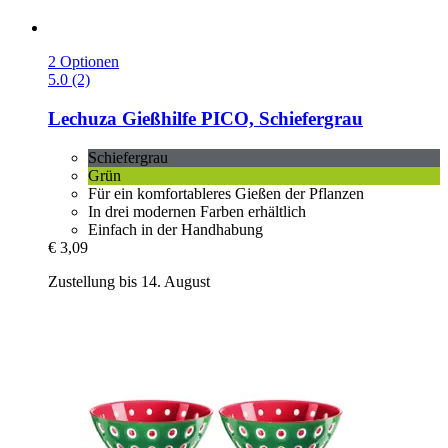
2 Optionen
5.0 (2)
Lechuza
Gießhilfe PICO, Schiefergrau
Schiefergrau
Grün
Für ein komfortableres Gießen der Pflanzen
In drei modernen Farben erhältlich
Einfach in der Handhabung
€ 3,09
Zustellung bis 14. August