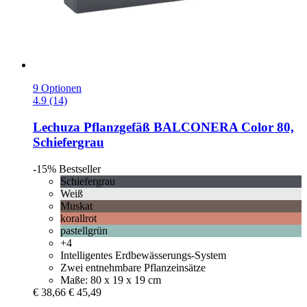
9 Optionen
4.9 (14)
Lechuza
Pflanzgefäß BALCONERA Color 80,
Schiefergrau
-15%
Bestseller
Schiefergrau
Weiß
Muskat
korallrot
pastellgrün
+4
Intelligentes Erdbewässerungs-System
Zwei entnehmbare Pflanzeinsätze
Maße: 80 x 19 x 19 cm
€ 38,66
€ 45,49