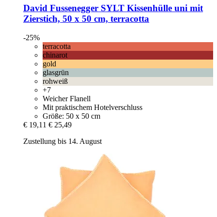
David Fussenegger
SYLT Kissenhülle uni mit
Zierstich, 50 x 50 cm, terracotta
-25%
terracotta
chinarot
gold
glasgrün
rohweiß
+7
Weicher Flanell
Mit praktischem Hotelverschluss
Größe: 50 x 50 cm
€ 19,11
€ 25,49
Zustellung bis 14. August