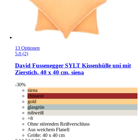
13 Optionen
5.0 (2)
David Fussenegger
SYLT Kissenhülle uni mit
Zierstich, 40 x 40 cm, siena
-30%
siena
chinarot
gold
glasgrün
rohweiß
+8
Ohne störenden Reißverschluss
Aus weichem Flanell
Größe: 40 x 40 cm