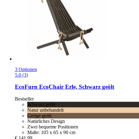
3 Optionen
5.0 (3)
EcoFurn
EcoChair Erle, Schwarz geölt
Bestseller
Schwarz geölt
Natur unbehandelt
Greige geölt
Natürliches Design
Zwei bequeme Positionen
Maße: 105 x 65 x 90 cm
€ 141,99