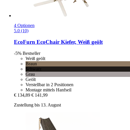
4 Optionen
5.0 (10)
EcoFurn
EcoChair Kiefer, Weiß geölt
-5%
Bestseller
Weiß geölt
Braun
Schwarz
Grau
Geölt
Verstellbar in 2 Positionen
Montage mittels Hanfseil
€ 134,89
€ 141,99
Zustellung bis 13. August