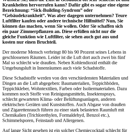
Krankheiten hervorrufen kann? Dafür gibt es sogar eine eigene
Bezeichnung: “Sick-Building-Syndrom” oder
“Gebäudekrankheit”. Was aber dagegen unternehmen? Teure
Luftfilter kaufen oder andere technische Hilfmittel? Nun, Sie
können das machen, wenn Sie wollen. Oder Sie schaffen sich
ein paar Zimmerpflanzen an. Diese erfüllen nicht nur die
gleiche Funktion wie Luftfilter, sie sehen auch gut aus und
kosten nur einen Bruchteil.
Der moderne Mensch verbringt 80 bis 90 Prozent seines Lebens in
geschlossenen Räumen. Leider ist die Luft dort auch zwei bis fünf
Mal so schlecht wie draußen. Neben Kohlendioxid enthält die
Umgebungsluft in Innenräumen auch viele Schadstoffe.
Diese Schadstoffe werden von den verschiedensten Materialien und
Dingen an die Luft abgegeben: Baumaterialien, Teppichböden,
Teppichkleber, Wohntextilien, Farben oder Isoliermaterialien. Dazu
kommen noch Stoffe von Reinigungsmitteln, Insektensprays,
schlecht gewarteten Klima- oder Belüftungsanlagen, anderen
elektrischen Geräten und Kunststoffen. Auch Abgase von draußen
und Zigarettenrauch führen zu einer stark belasteten Raumluft mit
Chemikalien (Trichlorethylen, Formaldehyd, Benzol etc.),
Schimmelsporen, Feinstaub und Allergenen.
Auf lange Sicht gesehen ist ein solcher Chemiecocktail schlecht für