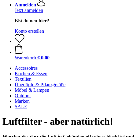
Anmelden
Jetzt anmelden
Bist du
neu hier?
Konto erstellen
Warenkorb
€ 0,00
Accessoires
Kochen & Essen
Textilien
Übertöpfe & Pflanzgefäße
Möbel & Lampen
Outdoor
Marken
SALE
Luftfilter - aber natürlich!
Wussten Sie, dass die Luft in Gebäuden oft sehr schlecht ist und