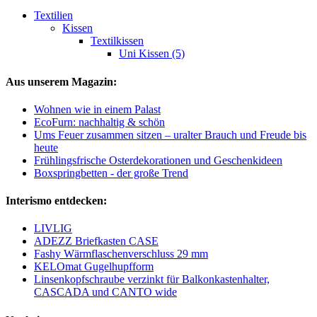
Textilien
Kissen
Textilkissen
Uni Kissen (5)
Aus unserem Magazin:
Wohnen wie in einem Palast
EcoFurn: nachhaltig & schön
Ums Feuer zusammen sitzen – uralter Brauch und Freude bis
heute
Frühlingsfrische Osterdekorationen und Geschenkideen
Boxspringbetten - der große Trend
Interismo entdecken:
LIVLIG
ADEZZ Briefkasten CASE
Fashy Wärmflaschenverschluss 29 mm
KELOmat Gugelhupfform
Linsenkopfschraube verzinkt für Balkonkastenhalter,
CASCADA und CANTO wide