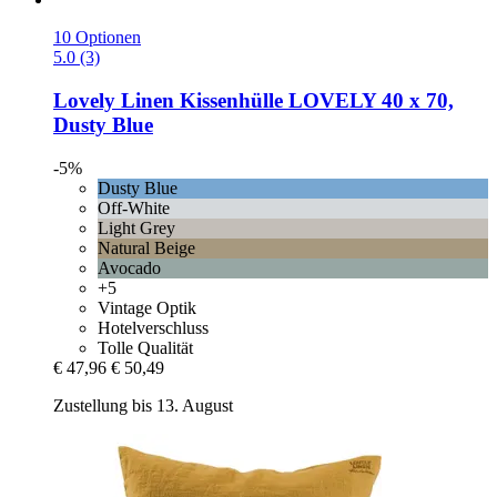
10 Optionen
5.0 (3)
Lovely Linen
Kissenhülle LOVELY 40 x 70,
Dusty Blue
-5%
Dusty Blue
Off-White
Light Grey
Natural Beige
Avocado
+5
Vintage Optik
Hotelverschluss
Tolle Qualität
€ 47,96
€ 50,49
Zustellung bis 13. August