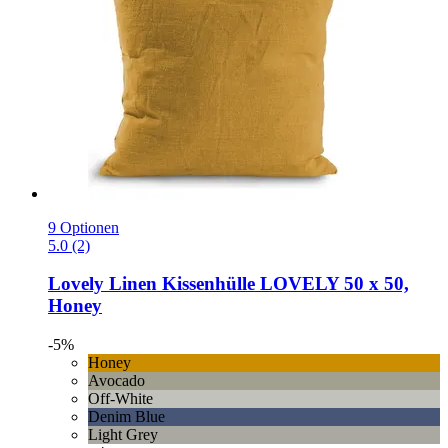
9 Optionen
5.0 (2)
Lovely Linen
Kissenhülle LOVELY 50 x 50,
Honey
-5%
Honey
Avocado
Off-White
Denim Blue
Light Grey