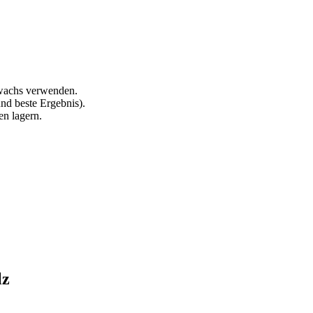
nwachs verwenden.
nd beste Ergebnis).
en lagern.
lz