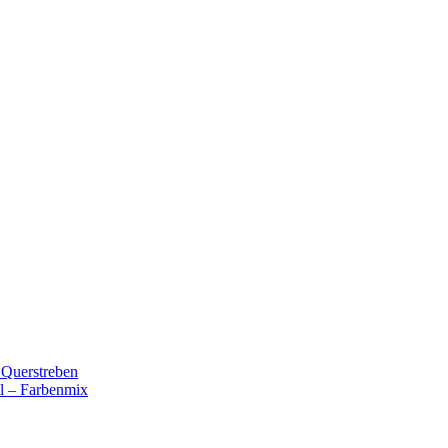
 Querstreben
ll – Farbenmix